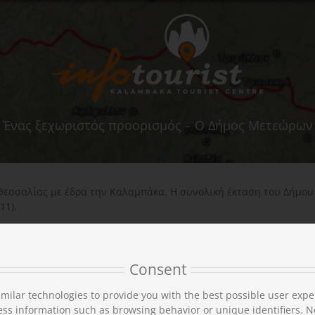
Ένας ξεχωριστός προορισμός – Ο Δήμος Μετεώρων
Θεσσαλίας με έδρα την Καλαμπάκα. Η συνολική έκταση του Δήμου ε
11).
νότητες», οι οποίες αντιστοιχούν στους 7 συγχωνευθέντες δήμους κ
σματα των καταργηθέντων ΟΤΑ. Οι σημερινές τοπικές κοινότητες τ
.
Consent
ρωθείτε για τα αξιοθέατα και τις δραστηριότητες της κάθε μιας ξε
milar technologies to provide you with the best possible user expe
ss information such as browsing behavior or unique identifiers. N