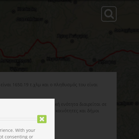
ίναι 1650.19 τ.χλμ και ο πληθυσμός του είναι
αι κοινότητα. Κάθε δημοτική ενότητα διαιρείται σε
ου Δήμου, ήταν αυτόνομες κοινότητες και δήμοι
χωριστά.
rience. With your
ot consenting or