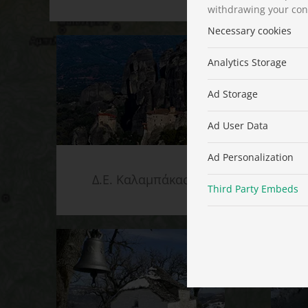
withdrawing your cons
Necessary cookies
Analytics Storage
Ad Storage
Ad User Data
Ad Personalization
Δ.Ε. Καλαμπάκας
Third Party Embeds