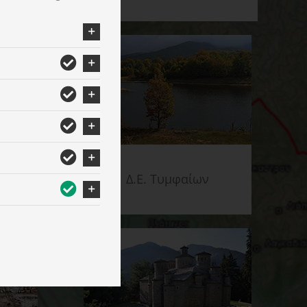
υ
Δ.Ε. Τυμφαίων