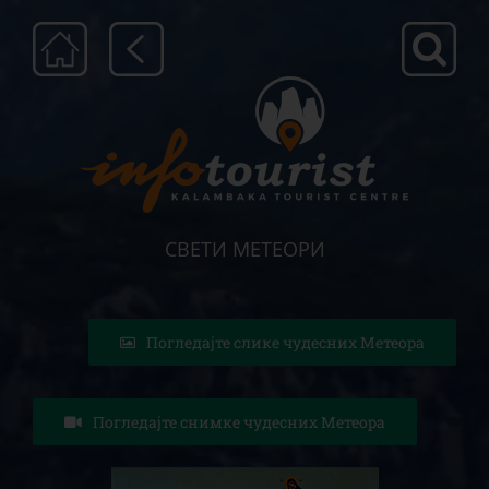
Μετάβαση
στο
περιεχόμενο
СВЕТИ МЕТЕОРИ
Погледајте слике чудесних Метеора
Погледајте снимке чудесних Метеора