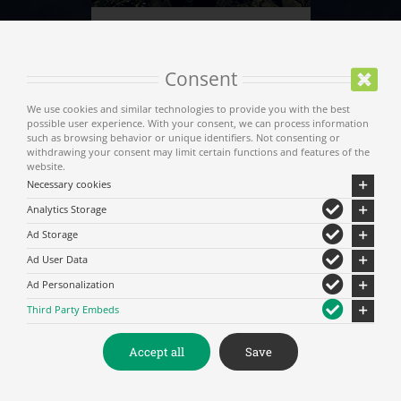
Habitat - Géologie
Consent
We use cookies and similar technologies to provide you with the best
possible user experience. With your consent, we can process information
such as browsing behavior or unique identifiers. Not consenting or
withdrawing your consent may limit certain functions and features of the
website.
Necessary cookies
Analytics Storage
Ad Storage
Ad User Data
Ad Personalization
La vie monastique des
Third Party Embeds
Saints Météores
Accept all
Save