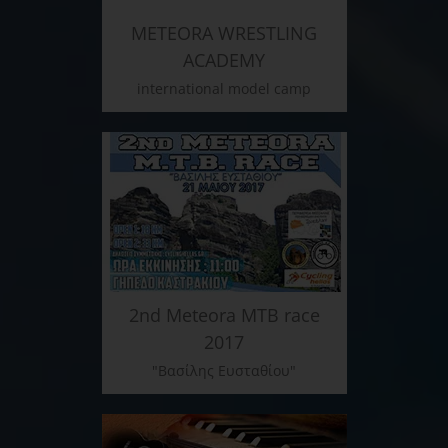
METEORA WRESTLING
ACADEMY
international model camp
2nd Meteora MTB race
2017
"Βασίλης Ευσταθίου"