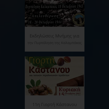
Εκδηλώσεις Μνήμης για
την Πυρπόληση της Καλαμπάκας
11η Γιορτή Κάστανου