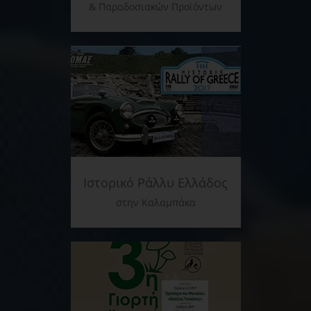
& Παραδοσιακών Προϊόντων
Ιστορικό Ράλλυ Ελλάδος
στην Καλαμπάκα