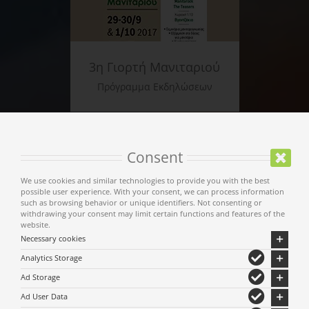
3η Γιορτή Μανιταριού
Πρόγραμμα Εκδηλώσεων
Consent
We use cookies and similar technologies to provide you with the best
possible user experience. With your consent, we can process information
such as browsing behavior or unique identifiers. Not consenting or
withdrawing your consent may limit certain functions and features of the
website.
Necessary cookies
Analytics Storage
Μετέωρα Τέχνης 2017
Ad Storage
Πρόγραμμα Εκδηλώσεων
Ad User Data