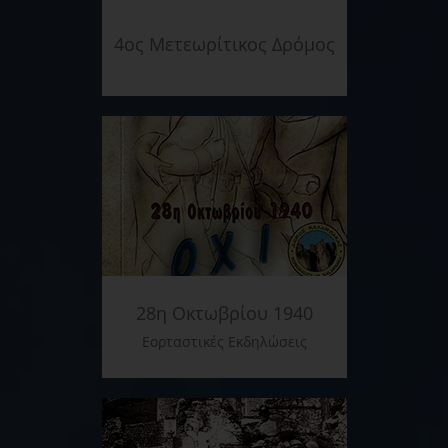
4ος Μετεωρίτικος Δρόμος
28η Οκτωβρίου 1940
Εορταστικές Εκδηλώσεις