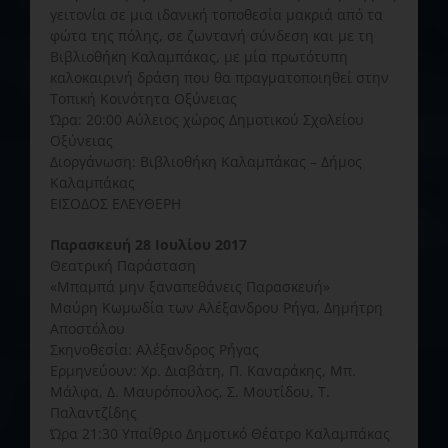
γειτονία σε μια ιδανική τοποθεσία μακριά από τα
φώτα της πόλης, σε ζωντανή σύνδεση και με τη
Βιβλιοθήκη Καλαμπάκας, με μία πρωτότυπη
καλοκαιρινή δράση που θα πραγματοποιηθεί στην
Τοπική Κοινότητα Οξύνειας
Ώρα: 20:00 Αύλειος χώρος Δημοτικού Σχολείου
Οξύνειας
Διοργάνωση: Βιβλιοθήκη Καλαμπάκας – Δήμος
Καλαμπάκας
ΕΙΣΟΔΟΣ ΕΛΕΥΘΕΡΗ
Παρασκευή 28 Ιουλίου 2017
Θεατρική Παράσταση
«Μπαμπά μην ξαναπεθάνεις Παρασκευή»
Μαύρη Κωμωδία των Αλέξανδρου Ρήγα, Δημήτρη
Αποστόλου
Σκηνοθεσία: Αλέξανδρος Ρήγας
Ερμηνεύουν: Χρ. Διαβάτη, Π. Καναράκης, Μπ.
Μάλφα, Δ. Μαυρόπουλος, Σ. Μουτίδου, Τ.
Παλαντζίδης
Ώρα 21:30 Υπαίθριο Δημοτικό Θέατρο Καλαμπάκας