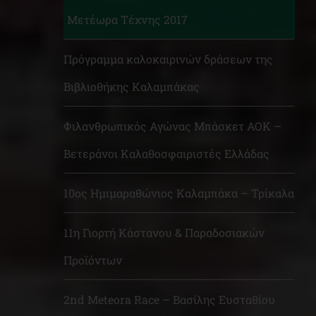
Μετέωρα Τέχνης 2017
Πρόγραμμα καλοκαιρινών δράσεων της
Βιβλιοθήκης Καλαμπάκας
Φιλανθρωπικός Αγώνας Μπάσκετ ΑΟΚ –
Βετεράνοι Καλαθοσφαιριστές Ελλάδας
10ος Ημιμαραθώνιος Καλαμπάκα – Τρίκαλα
11η Γιορτή Κάστανου & Παραδοσιακών
Προϊόντων
2nd Meteora Race – Βασίλης Ευσταθίου