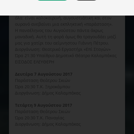
Στου φεγγαριού το Λύχνο
Υπερθέαμα αυτός ο ουρανός. Η νύxτα αυτή τα έχει
όλα: είναι καλοκαιρινή, αυγουστιάτικη και στον
ουρανό ανεβαίνει μια εκπληκτική «παράσταση».
Η πανσέληνος του Αυγούστου πάντα άκρως
μοναδική. Αυτή τη φορά όμως θα τραγουδάει μαζί
μας για χατίρι του αείμνηστου Γιάννη Πέτρου.
Διοργάνωση: Θεατρικό Εργαστήρι «Επί Σταγών»
Ώρα 21:30 Υπαίθριο Δημοτικό Θέατρο Καλαμπάκας
ΕΙΣΟΔΟΣ ΕΛΕΥΘΕΡΗ
Δευτέρα 7 Αυγούστου 2017
Παράσταση Θεάτρου Σκιών
Ώρα 20:30 Τ.Κ. Ξηροκάμπου
Διοργάνωση: Δήμος Καλαμπάκας
Τετάρτη 9 Αυγούστου 2017
Παράσταση Θεάτρου Σκιών
Ώρα 20:30 Τ.Κ. Παναγίας
Διοργάνωση: Δήμος Καλαμπάκας