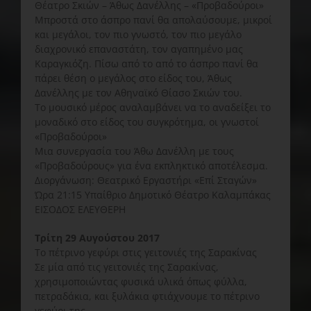
Θέατρο Σκιών – Άθως Δανέλλης – «Προβαδούροι»
Μπροστά στο άσπρο πανί θα απολαύσουμε, μικροί
και μεγάλοι, τον πιο γνωστό, τον πιο μεγάλο
διαχρονικό επαναστάτη, τον αγαπημένο μας
Καραγκιόζη. Πίσω από το από το άσπρο πανί θα
πάρει θέση ο μεγάλος στο είδος του, Άθως
Δανέλλης με τον Αθηναϊκό Θίασο Σκιών του.
Το μουσικό μέρος αναλαμβάνει να το αναδείξει το
μοναδικό στο είδος του συγκρότημα, οι γνωστοί
«Προβαδούροι»
Μια συνεργασία του Άθω Δανέλλη με τους
«Προβαδούρους» για ένα εκπληκτικό αποτέλεσμα.
Διοργάνωση: Θεατρικό Εργαστήρι «Επί Σταγών»
Ώρα 21:15 Υπαίθριο Δημοτικό Θέατρο Καλαμπάκας
ΕΙΣΟΔΟΣ ΕΛΕΥΘΕΡΗ
Τρίτη 29 Αυγούστου 2017
Το πέτρινο γεφύρι στις γειτονιές της Σαρακίνας
Σε μία από τις γειτονιές της Σαρακίνας,
χρησιμοποιώντας φυσικά υλικά όπως φύλλα,
πετραδάκια, και ξυλάκια φτιάχνουμε το πέτρινο
γεφύρι της.