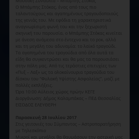
Μουσική Συναυλία – Μπάμπης Στόκας
Ο Μπάμπης Στόκας, ένας από τους πιο
ταλαντούχους και αγαπημένους τραγουδοποιούς
της γενιάς του. Με εφόδια τη χαρακτηριστικά
αναγνωρίσιμη φωνή του και την ξεχωριστή
σκηνική του παρουσία, ο Μπάμπης Στόκας κινείται
με άνεση ανάμεσα στο έντεχνο και το ροκ, αλλά
και τη μεγάλη του αδυναμία: το λαϊκό τραγούδι.
Τα αγαπημένα του τραγούδια από όλα αυτά τα
είδη θα συγκεντρώσει και θα μας τα παρουσιάσει
στην πόλη μας. Από τις τεράστιες επιτυχίες των
«Πυξ – Λαξ» ως τα ολοκαίνουρια τραγούδια του
δίσκου του “Φυλακή Υψίστης Ασφαλείας”, μαζί με
πολλές εκπλήξεις.
Ώρα 10:00 Αύλειος χώρος πρώην ΚΕΓΕ
Διοργάνωση: Δήμος Καλαμπάκας – ΠΕΔ Θεσσαλίας
ΕΙΣΟΔΟΣ ΕΛΕΥΘΕΡΗ
Παρασκευή 28 Ιουλίου 2017
Στις γειτονιές του Σύμπαντος – Αστροπαρατήρηση
με Τηλεσκόπιο
Μικροί και μεγάλοι θα θαυμάσουν την αστρική μας