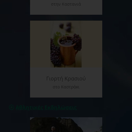
στην Καστανιά
Γιορτή Κρασιού
στο Καστράκι
Αθλητικές Εκδηλώσεις