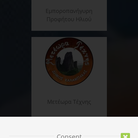
Εμποροπανήγυρη
Προφήτου Ηλιού
Μετέωρα Τέχνης
Consent