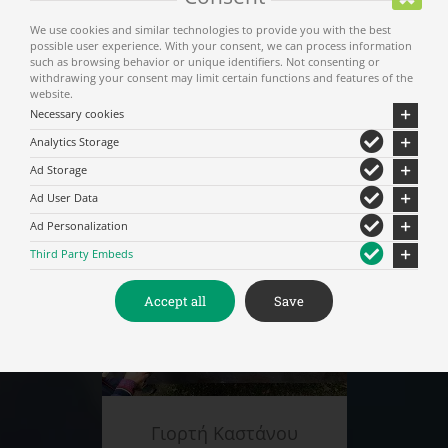
We use cookies and similar technologies to provide you with the best
possible user experience. With your consent, we can process information
such as browsing behavior or unique identifiers. Not consenting or
withdrawing your consent may limit certain functions and features of the
website.
Necessary cookies
Κρέμασμα Μαντηλιών
Analytics Storage
στην Ι.Μ. Αγίου Γεωργίου του
Ad Storage
Μανδηλά
Ad User Data
Ad Personalization
Third Party Embeds
Accept all
Save
Γιορτή Καστάνου