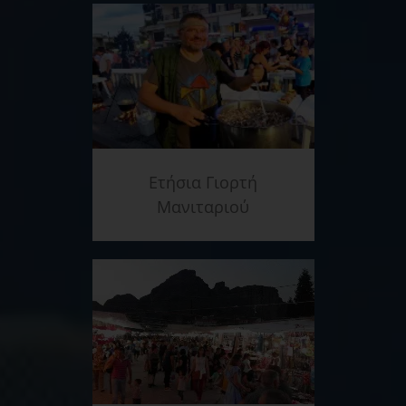
Ετήσια Γιορτή
Μανιταριού