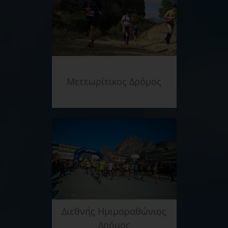
Μετεωρίτικος Δρόμος
Διεθνής Ημιμαραθώνιος
Δρόμος