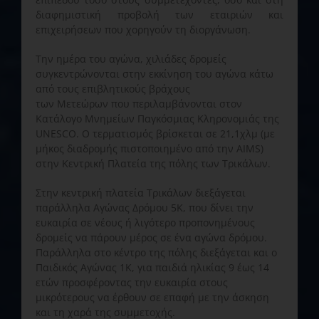
διαφημιστική προβολή των εταιριών και
επιχειρήσεων που χορηγούν τη διοργάνωση.
Την ημέρα του αγώνα, χιλιάδες δρομείς
συγκεντρώνονται στην εκκίνηση του αγώνα κάτω
από τους επιβλητικούς βράχους
των Μετεώρων που περιλαμβάνονται στον
Κατάλογο Μνημείων Παγκόσμιας Κληρονομιάς της
UNESCO. Ο τερματισμός βρίσκεται σε 21,1χλμ (με
μήκος διαδρομής πιστοποιημένο από την AIMS)
στην Κεντρική Πλατεία της πόλης των Τρικάλων.
Στην κεντρική πλατεία Τρικάλων διεξάγεται
παράλληλα Αγώνας Δρόμου 5K, που δίνει την
ευκαιρία σε νέους ή λιγότερο προπονημένους
δρομείς να πάρουν μέρος σε ένα αγώνα δρόμου.
Παράλληλα στο κέντρο της πόλης διεξάγεται και ο
Παιδικός Αγώνας 1K, για παιδιά ηλικίας 9 έως 14
ετών προσφέροντας την ευκαιρία στους
μικρότερους να έρθουν σε επαφή με την άσκηση
και τη χαρά της συμμετοχής.