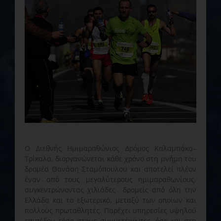
Ο Διεθνής Ημιμαραθώνιος Δρόμος Καλαμπάκα–
Τρίκαλα, διοργανώνεται κάθε χρόνο στη μνήμη του
δρομέα Θανάση Σταμόπουλου και αποτελεί πλέον
έναν από τους μεγαλύτερους ημιμαραθωνίους,
συγκεντρώνοντας χιλιάδες δρομείς από όλη την
Ελλάδα και το εξωτερικό, μεταξύ των οποίων και
πολλούς πρωταθλητές. Παρέχει υπηρεσίες υψηλού
επιπέδου τόσο στους συμμετέχοντες, όσο και στη