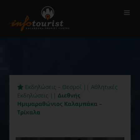
Μετάβαση
στο
περιεχόμενο
Εκδηλώσεις – Θεσμοί || Αθλητικές
Εκδηλώσεις ||
Διεθνής
Ημιμαραθώνιος Καλαμπάκα –
Τρίκαλα