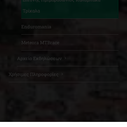
Τρίκαλα
Enduromania
Meteora MTBrace
Αρχείο Εκδηλώσεων
Χρήσιμες Πληροφορίες