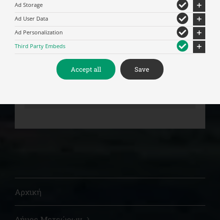
Ad Storage
Ad User Data
Ad Personalization
For privacy reasons Youtube needs your
Third Party Embeds
permission to be loaded.
Accept all
Save
Δέχομαι
Αρχική
Δήμος Μετεώρων