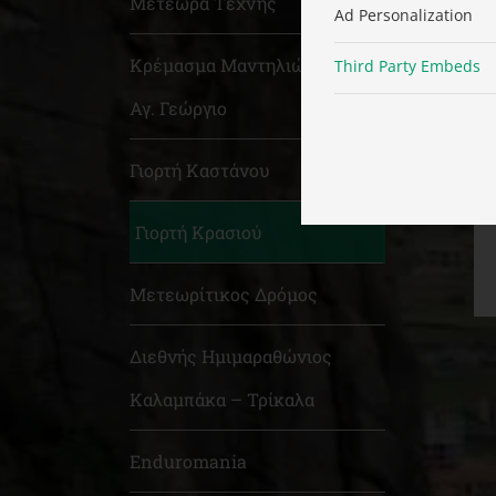
Μετέωρα Τέχνης
Ad Personalization
Κρέμασμα Μαντηλιών στον
Third Party Embeds
Αγ. Γεώργιο
Γιορτή Καστάνου
Γιορτή Κρασιού
Μετεωρίτικος Δρόμος
Διεθνής Ημιμαραθώνιος
Καλαμπάκα – Τρίκαλα
Enduromania