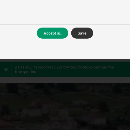
Accept all
Save
Δείτε εδώ περισσότερα για τον παραδοσιακό οικισμό του
Καστρακίου