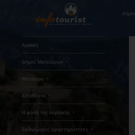
Μετάβαση
στο
Δήμο
περιεχόμενο
Αρχική
Δήμος Μετεώρων
Μετέωρα
Αξιοθέατα
Η φύση της περιοχής
Εκδηλώσεις-Δραστηριότητες