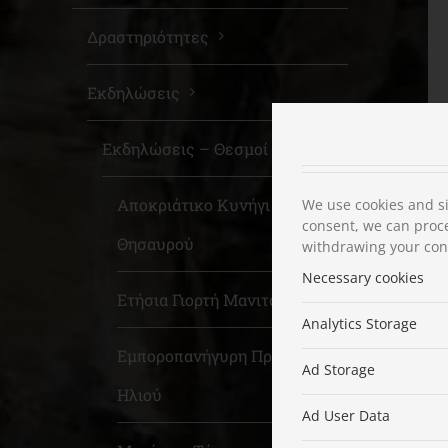
Δραστηριότητες
Εκδηλώσεις
Εκδηλώσεις – Θεσμοί
Αποκριάτικο Κυνήγι
We use cookies and si
consent, we can proce
Θησαυρού
withdrawing your cons
Necessary cookies
Ετήσια Γιορτή Μανιταριού
Analytics Storage
Εμποροπανήγυρη Προφήτου
Ad Storage
Ηλιού
Ad User Data