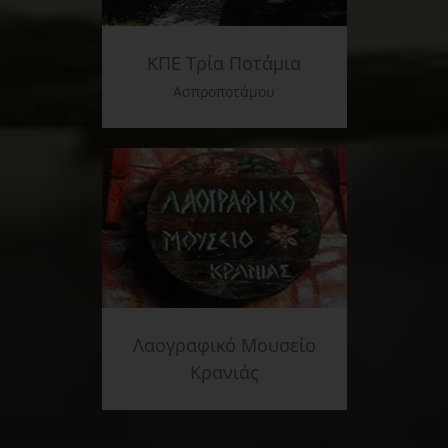
ΚΠΕ Τρία Ποτάμια
Ασπροποτάμου
Λαογραφικό Μουσείο
Κρανιάς