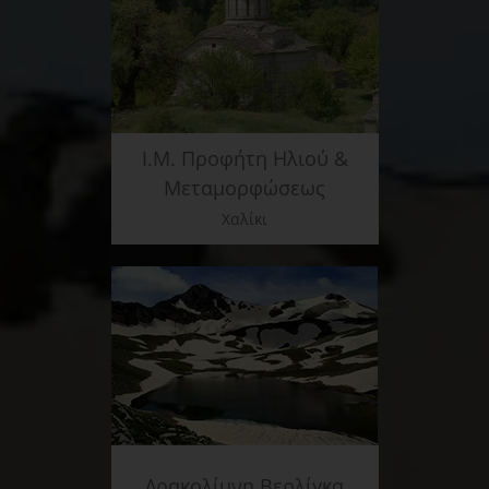
Ι.Μ. Προφήτη Ηλιού &
Μεταμορφώσεως
Χαλίκι
Δρακολίμνη Βερλίγκα