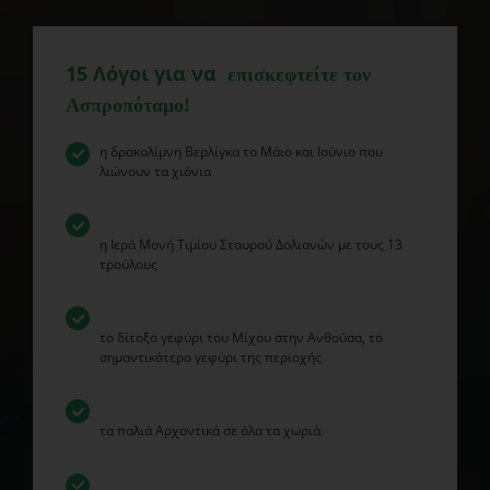
15 Λόγοι για να
επισκεφτείτε τον
Ασπροπόταμο!
η δρακολίμνη Βερλίγκα το Μάιο και Ιούνιο που
λιώνουν τα χιόνια
η Ιερά Μονή Τιμίου Σταυρού Δολιανών με τους 13
τρούλους
το δίτοξο γεφύρι του Μίχου στην Ανθούσα, το
σημαντικότερο γεφύρι της περιοχής
τα παλιά Αρχοντικά σε όλα τα χωριά