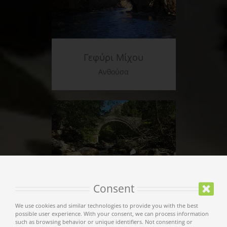
Γεφύρι Μίχου
Ανθούσα
Consent
Γεφύρι Γκίκα
We use cookies and similar technologies to provide you with the best
possible user experience. With your consent, we can process information
Κρανιά
such as browsing behavior or unique identifiers. Not consenting or