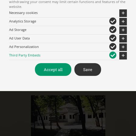
withdrawing your consent may limit certain functions and features of the
website.
Necessary cookies
Analytics Storage
Ad Storage
Ad User Data
Ad Personalization
Third Party Embeds
Τα Αρχοντικά των
Accept all
Save
Παπαστεργίου & Σίμου
Ανθούσα