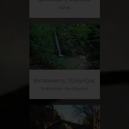
Χαλίκι
Καταρράκτης Τζούρτζιας
Το Μαντάνι του δαίμονα