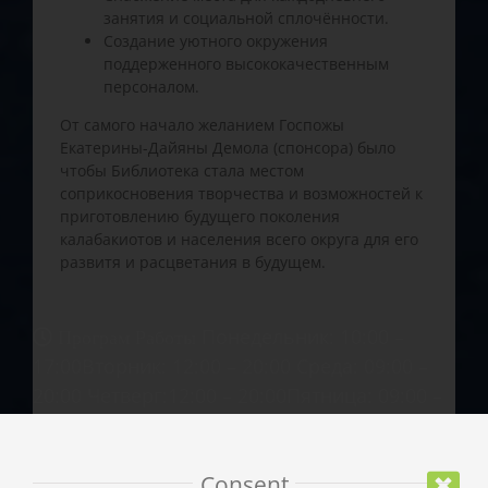
занятия и социальной сплочённости.
Создание уютного окружения
поддерженного высококачественным
персоналом.
От самого начало желанием Госпожы
Екатерины-Дайяны Демола (спонсора) было
чтобы Библиотека стала местом
соприкосновения творчества и возможностей к
приготовлению будущего поколения
калабакиотов и населения всего округа для его
развитя и расцветания в будущем.
Понедельник: 10:00 –
Програм Работы
17:00Вторник: 12:00 – 20:00 Среда: 09:00 –
20:00 Четверг:12:00 – 20:00Пятница: 09:00 –
17:00
+30.24320.23041-3
Consent