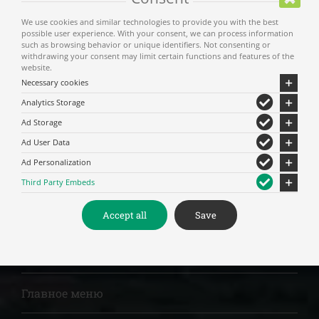
СМОТРИТЕ НА КАРТЕ
We use cookies and similar technologies to provide you with the best
possible user experience. With your consent, we can process information
http://www.kalambakalibrary.org/
such as browsing behavior or unique identifiers. Not consenting or
withdrawing your consent may limit certain functions and features of the
website.
Necessary cookies
Analytics Storage
For privacy reasons Youtube needs your
permission to be loaded.
Ad Storage
Ad User Data
Δέχομαι
Ad Personalization
Third Party Embeds
Accept all
Save
Главное меню