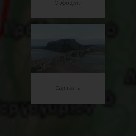
Орфовуни
Саракина