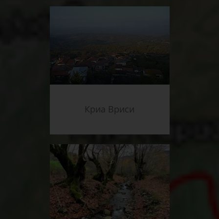
Криа Вриси