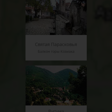
Святая Парасковья
Балкон горы Козиака
Витума