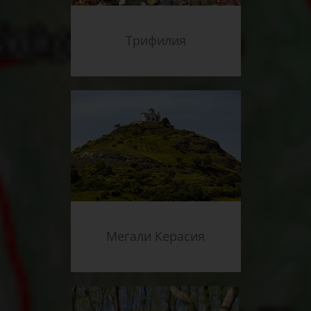
Трифилия
Мегали Керасия