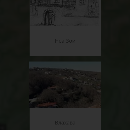
Неа Зои
Влахава