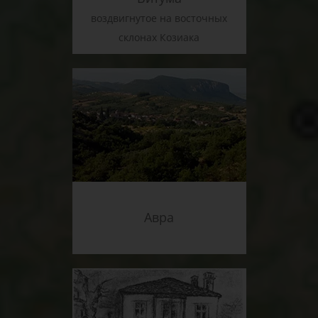
воздвигнутое на восточных
склонах Козиака
Авра