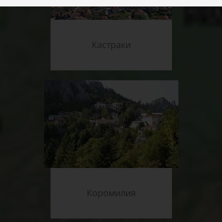
Кастраки
Коромилия