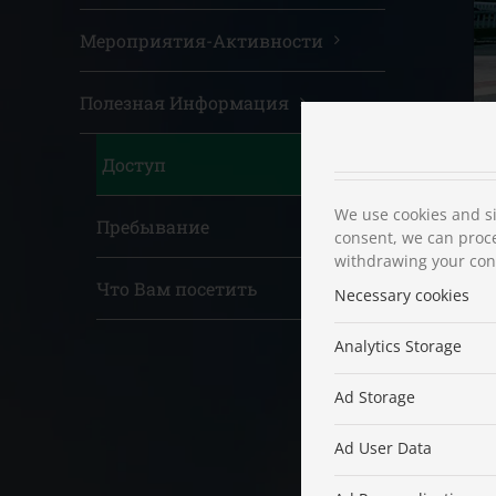
Мероприятия-Активности
Полезная Информация
Доступ
We use cookies and si
Пребывание
consent, we can proce
withdrawing your cons
Что Вам посетить
Necessary cookies
Analytics Storage
Ad Storage
Ad User Data