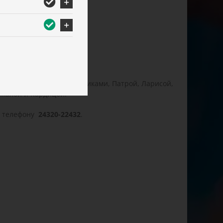
амбаку с Афинами, Салониками, Патрой, Ларисой,
икалой и Кардицой.
о телефону
24320-22432
.