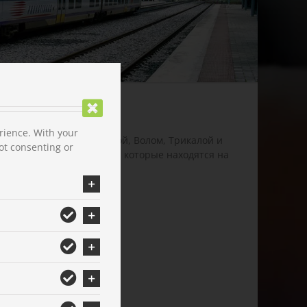
rience. With your
ами, Салониками, Ларисой, Волом, Трикалой и
ot consenting or
аки и от других городов, которые находятся на
 телефону
24320-22451
.