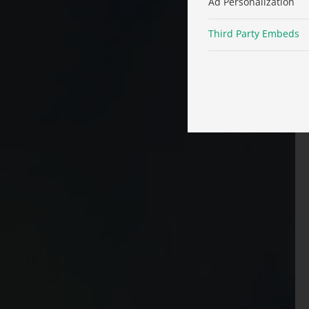
Ad Personalization
Third Party Embeds