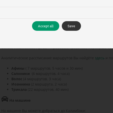
ию
Трикала
с 6
маршрутами каждодневно каждые
14 мин.
ию
Кардица
с 6
маршрутами каждодневно каждые 32 мин.
32 мин.
Accept all
Save
На автобусе
К.Т.Е.Л. Муниципалитета Трикала связывает каждодневно Кал
Волом, Иоанниной, Артой – Превезой, Гревеной, Керкирой, Тр
Аналитическое рассписание маршрутов Вы найдёте
здесь
и п
Афины
( 7 маршрутов, 5 часов и 30 мин)
Салоники
(6 маршрутов, 4 часа)
Волос
(4 маршрутов, 3 часа)
Иоаннина
(2 маршрута, 2 часа)
Трикала
(22 маршрутов, 40 мин)
На машине
На машине Вы можете добраться до Каламбаки: