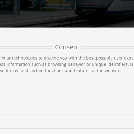
Consent
На поезде
milar technologies to provide you with the best possible user expe
Каламбака каждый день связывается железной дорогой с Афин
ss information such as browsing behavior or unique identifiers. N
Кардицой. Существуют также маршруты поездов из и до Каламб
ent may limit certain functions and features of the website.
протяжение железной дороги Греции.
Аналитическое рассписание маршрутов Вы найдёте
здесь
и по
мя
Афины
с 3
маршрутами каждодневно каждые
4 часа и 30 мин. – 5 часов.
мя
Салоники
с 2
маршрутами каждодневно каждые
2 часа и 54 мин.
ию
Лариса
с 5
маршрутами каждодневно каждый
1 час и 30 мин.