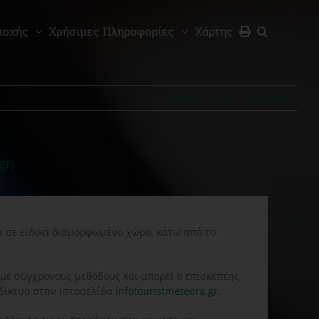
ιοχής
Χρήσιμες Πληροφορίες
Χάρτης
Προηγούμενο
Επόμενο
gr)
 σε ειδικά διαμορφωμένο χώρο, κάτω από το
 με σύγχρονους μεθόδους και μπορεί ο επισκέπτης
αδίκτυο στην ιστοσελίδα
infotouristmeteora.gr
.