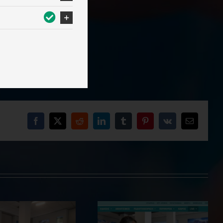
Facebook
X
Reddit
LinkedIn
Tumblr
Pinterest
Vk
Email
Η καθοριστική συμβολή της