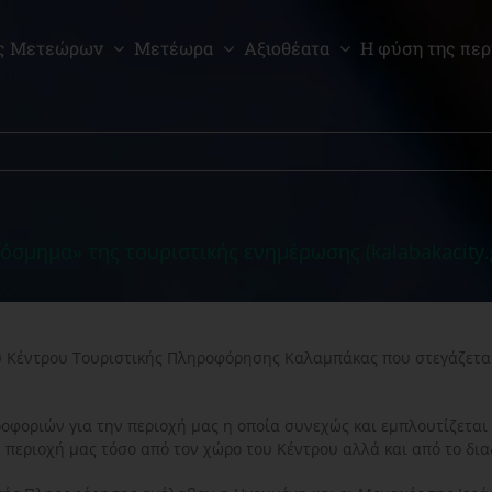
ς Μετεώρων
Μετέωρα
Αξιοθέατα
Η φύση της περ
κόσμημα» της τουριστικής ενημέρωσης (kalabakacity.
ου Κέντρου Τουριστικής Πληροφόρησης Καλαμπάκας που στεγάζεται
οφοριών για την περιοχή μας η οποία συνεχώς και εμπλουτίζεται
ην περιοχή μας τόσο από τον χώρο του Κέντρου αλλά και από το δι