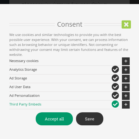
πληροφοριών, ώστε να διαμορφωθούν οι
προοπτικές για τη διαμόρφωση μίας τάσης
οικονομικής ευημερίας.
Consent
Η οικονομική άνθηση θα επιφέρει θετικό
αντίκτυπο στην τοπική αγορά και θα κάνει
We use cookies and similar technologies to provide you with the best
πιο αποτελεσματική τη διαχείριση του
possible user experience. With your consent, we can process information
επισκέπτη προσδίδοντας και στον ίδιο μια
such as browsing behavior or unique identifiers. Not consenting or
υπεραξία βελτιώνοντας σημαντικά τον
withdrawing your consent may limit certain functions and features of the
website.
δείκτη ποιότητας / τιμής.
Necessary cookies
Ο Πρόεδρος
Analytics Storage
Ad Storage
Φαμίσης Σωτήριος
Ad User Data
Ο υπ/νος Δημοσίων Σχέσεων
Ad Personalization
Third Party Embeds
Νικολογιάννης Σπύρος
Accept all
Save