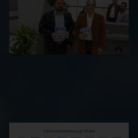
infotouristmeteora.gr Share