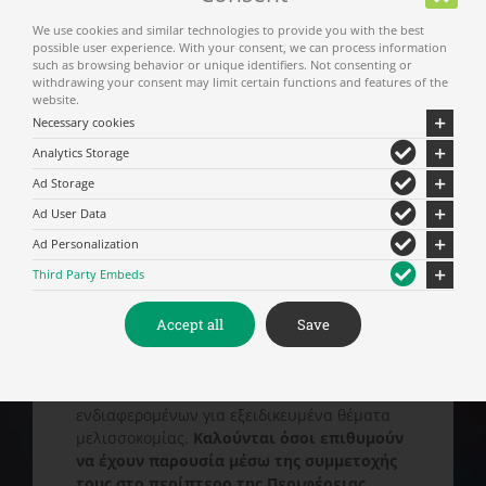
Υπουργείου Αγροτικής Ανάπτυξης και
Τροφίμων.
We use cookies and similar technologies to provide you with the best
possible user experience. With your consent, we can process information
such as browsing behavior or unique identifiers. Not consenting or
Στόχος και του 8ου Φεστιβάλ είναι η
withdrawing your consent may limit certain functions and features of the
προβολή και προώθηση του επώνυμου
website.
ελληνικού μελιού, κυρίως των μικρών
Necessary cookies
παραγωγών, και των προϊόντων κυψέλης στο
Analytics Storage
καταναλωτικό, στο εμπορικό κοινό και στους
Ad Storage
χώρους μαζικής εστίασης. Επιπλέον,
αποτελεί τον τόπο για την σύναψη
Ad User Data
εμπορικών και επιχειρηματικών συμφωνιών
Ad Personalization
μεταξύ των παραγωγών και επιχειρήσεων
Third Party Embeds
παραγωγής και διακίνησης μελισσοκομικών
προϊόντων και εξοπλισμού.
Accept all
Save
Το Φεστιβάλ θα πλαισιωθεί και φέτος από
παράλληλες εκδηλώσεις και Συνέδρια που
σκοπό έχουν την ενημέρωση των
ενδιαφερομένων για εξειδικευμένα θέματα
μελισσοκομίας.
Καλούνται όσοι επιθυμούν
να έχουν παρουσία μέσω της συμμετοχής
τους στο περίπτερο της Περιφέρειας