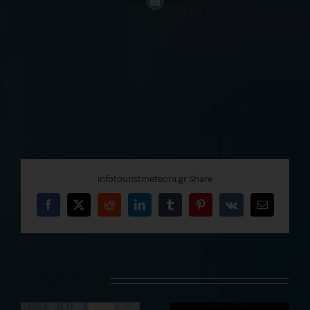
infotouristmeteora.gr Share
Facebook
X
Reddit
LinkedIn
Tumblr
Pinterest
Vk
Email
Σχετικά Άρθρα