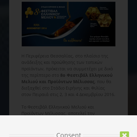
Η Περιφέρεια Θεσσαλίας, στο πλαίσιο της
ανάδειξης και προώθησης των τοπικών
προϊόντων, πρόκειται να συμμετέχει με δικό
της περίπτερο στο
8ο Φεστιβάλ Ελληνικού
Μελιού και Προϊόντων Μέλισσας
, που θα
διεξαχθεί στο Στάδιο Ειρήνης και Φιλίας
στον Πειραιά στις 2, 3 και 4 Δεκεμβρίου 2016.
Το Φεστιβάλ Ελληνικού Μελιού και
Προϊόντων Μέλισσας, αποτελεί την
μεγαλύτερη και σημαντικότερη εκδήλωση
του κλάδου που γίνεται στην Ελλάδα. Το
Φεστιβάλ τελεί υπό την αιγίδα του
Consent