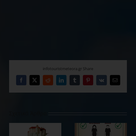
infotouristmeteora.gr Share
Facebook
X
Reddit
LinkedIn
Tumblr
Pinterest
Vk
Email
Σχετικά Άρθρα
ΙΕΡΑ ΜΟΝΗ ΑΓΙΑΣ
ΣΥΣΤΗΜΑ