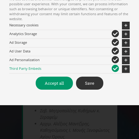
possible user experience. With your consent, we can process information
Χαιρετισμός – Καλωσόρισμα
υπό
such as browsing behavior or unique identifiers. Not consenting or
withdrawing your consent may limit certain functions and features of the
του Δημάρχου Καλαμπάκας κ.
website.
Χρήστου Σινάνη
Necessary cookies
Απόδοση Ύμνων
υπό της Χορωδίας
Analytics Storage
της Ι. Μητροπόλεως Σταγών και
Μετεώρων: «Μετεωρίτικο Ψαλτήρι»
Ad Storage
Παρουσίαση βιογραφικών
Ad User Data
στοιχείων Μακαριστού
Ad Personalization
Μητροπολίτου Σταγων και
Μετεώρων κυρού Σεραφείμ
υπό του
Third Party Embeds
Αρχιμ. Νήφωνος Καψάλη,
Πρωτοσυγκέλλου της Ι. Μητροπόλεως
Accept all
Save
Σταγων και Μετεώρων.
Ομιλητές
:
Σεβ. Μητροπολίτης Κυθήρων κ.
Σεραφείμ
Αρχιμ. Αλέξιος Μαντζίρης,
Καθηγούμενος Ι. Μονής Ξενοφώντος
Αγίου Όρους