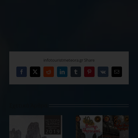
infotouristmeteora.gr Share
Facebook
X
Reddit
LinkedIn
Tumblr
Pinterest
Vk
Email
Σχετικά Άρθρα
08/03/2019 –
14/12/2018 –