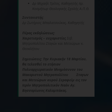
Δρ Μιχαήλ Τρίτος, Καθηγητής πρ.
Κοσμήτωρ Θεολογικής Σχολής Α.Π.Θ.
Συντονιστής
:
Δρ Σωτήριος Μπαλατσούκας, Καθηγητής
Πέρας εκδηλώσεως:
Χαιρετισμός – ευχαριστίες
Σεβ.
Μητροπολίτου Σταγών και Μετεώρων κ.
Θεοκλήτου
Σημειώσεις: Την
Κυριακήν 18 Μαρτίου
,
θα τελεσθεί το
ετήσιον
Πολυαρχιερατικόν Μνημόσυνον
του
Μακαριστού Μητροπολίτου Σταγων
και Μετεώρων κυρού Σεραφείμ εις τον
Ιερόν Μητροπολιτικόν Ναόν Αγ.
Βησσαρίωνος Καλαμπάκας.