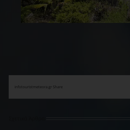
infotouristmeteora.gr Share
Σχετικά Άρθρα