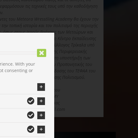
 εφαρμόσουν τις τεχνικές τους υπό την καθοδήγηση
ν.
ντες του Meteora Wresstling Academy θα έχουν την
 την τοπική ιστορία και τον πολιτισμό της περιοχής
ς, όπως στους Ιερούς Βράχους των Μετεώρων και
άλων. Τη διοργάνωση έχουν το Κέντρο Εκπαίδευσης
ι ο Αθλητικός Παλαιστικός Σύλλογος Τρίκαλα υπό
κής Ομοσπονδίας Πάλης και της Περιφερειακής
 Περιφέρειας Θεσσαλίας και τη υποστήριξη των
rience. With your
 Τρικκαίων, του Εργαστηρίου Προπονητικής του
ot consenting or
Αξιολόγησης της Φυσικής Απόδοσης του ΤΕΦΑΑ του
ας και του Δικτύου Διαχείρισης Πολιτισμού.
α την οργανωτική επιτροπή του
ETEORA WRESTLING ACADEMY
κος Τσιακάρας – Γιάννης Τζίκας
orawrestlingacademy@gmail.com