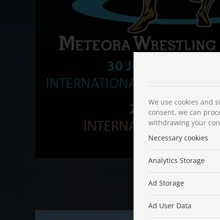
We use cookies and si
consent, we can proce
withdrawing your cons
Necessary cookies
Analytics Storage
Ad Storage
Ad User Data