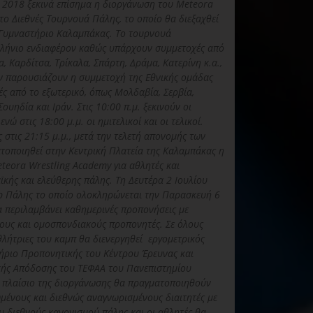
υ 2018 ξεκινά επίσημα η διοργάνωση του Meteora
το Διεθνές Τουρνουά Πάλης, το οποίο θα διεξαχθεί
 Γυμναστήριο Καλαμπάκας. Το τουρνουά
λλήνιο ενδιαφέρον καθώς υπάρχουν συμμετοχές από
, Καρδίτσα, Τρίκαλα, Σπάρτη, Δράμα, Κατερίνη κ.α.,
ν παρουσιάζουν η συμμετοχή της Εθνικής ομάδας
ές από το εξωτερικό, όπως Μολδαβία, Σερβία,
ουηδία και Ιράν. Στις 10:00 π.μ. ξεκινούν οι
νώ στις 18:00 μ.μ. οι ημιτελικοί και οι τελικοί.
 στις 21:15 μ.μ., μετά την τελετή απονομής των
τοποιηθεί στην Κεντρική Πλατεία της Καλαμπάκας η
teora Wrestling Academy για αθλητές και
κής και ελεύθερης πάλης. Τη Δευτέρα 2 Ιουλίου
mp Πάλης το οποίο ολοκληρώνεται την Παρασκευή 6
α περιλαμβάνει καθημερινές προπονήσεις με
ους και ομοσπονδιακούς προπονητές. Σε όλους
αθλήτριες του καμπ θα διενεργηθεί εργομετρικός
τήριο Προπονητικής του Κέντρου Έρευνας και
κής Απόδοσης του ΤΕΦΑΑ του Πανεπιστημίου
ο πλαίσιο της διοργάνωσης θα πραγματοποιηθούν
μένους και διεθνώς αναγνωρισμένους διαιτητές με
 διεθνούς κανονισμού πάλης και οι αθλητές θα