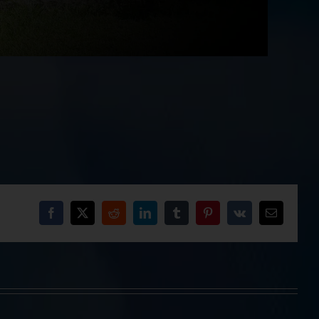
Facebook
X
Reddit
LinkedIn
Tumblr
Pinterest
Vk
Email