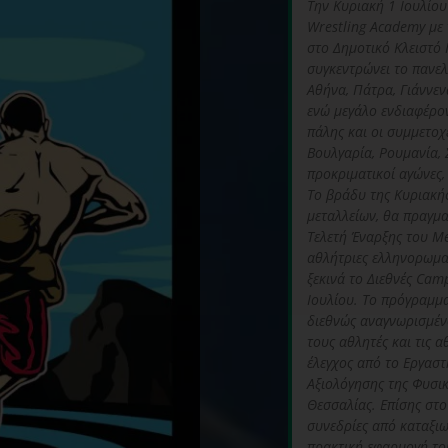
Tην Κυριακή 1 Ιουλίο
Wrestling Academy με 
στο Δημοτικό Κλειστό
συγκεντρώνει το πανε
Αθήνα, Πάτρα, Γιάννενα
ενώ μεγάλο ενδιαφέρο
πάλης και οι συμμετοχ
Βουλγαρία, Ρουμανία, Σ
προκριματικοί αγώνες, ε
Το βράδυ της Κυριακής
μεταλλείων, θα πραγμα
Τελετή Έναρξης του Me
αθλήτριες ελληνορωμαϊ
ξεκινά το Διεθνές Ca
Ιουλίου. Το πρόγραμμ
διεθνώς αναγνωρισμέν
τους αθλητές και τις 
έλεγχος από το Εργασ
Αξιολόγησης της Φυσι
Θεσσαλίας. Επίσης στ
συνεδρίες από καταξιω
πρακτική εφαρμογή του