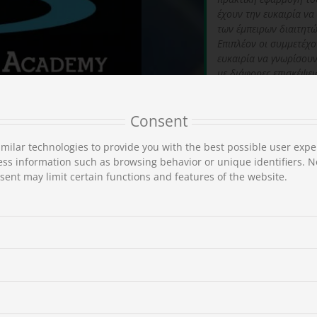
έχουν την ευκαιρία να
των έμπειρων διαιτητώ
Επιπλέον οι συμμετέχο
ευκαιρία να γνωρίσουν
με διάφορες επισκέψει
στα μνημεία των Τρικ
Αθλητών Παλαίστρα κα
Consent
την αιγίδα της Ελληνι
Ενότητας Τρικάλων της
milar technologies to provide you with the best possible user expe
Δήμων Καλαμπάκας και
ss information such as browsing behavior or unique identifiers. N
Κέντρου Έρευνας και 
ent may limit certain functions and features of the website.
Πανεπιστημίου Θεσσαλί
Γι
M
Νί
mete