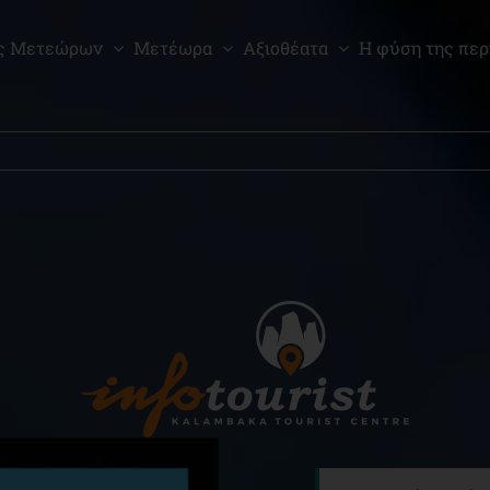
ς Μετεώρων
Μετέωρα
Αξιοθέατα
Η φύση της περ