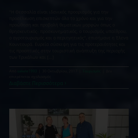
"Η Θεσσαλία είναι ιδανικός προορισμός για την
προσέλκυση επισκεπτών όλο το χρόνο και για την
προώθηση και προβολή θεματικών μορφών όπως ο
θρησκευτικός- προσκυνηματικός, ο τουρισμός υπαίθρου,
ο αγροτουρισμός και ο περιηγητικός", επισήμανε η Έλενα
Κουντουρά. Ευρεία σύσκεψη για τις προτεραιότητες και
τις προοπτικές στην τουριστική ανάπτυξη της περιοχής
των Τρικάλων και [...]
Από
sakele1993
|
30 Οκτωβρίου, 2017
|
Τουρισμός
|
Δεν
στο
επιτρέπεται σχολιασμός
Επίσκεψη
Διαβάστε Περισσότερα
Κουντουρά
σε
Καλαμπάκα
και
Μετέωρα