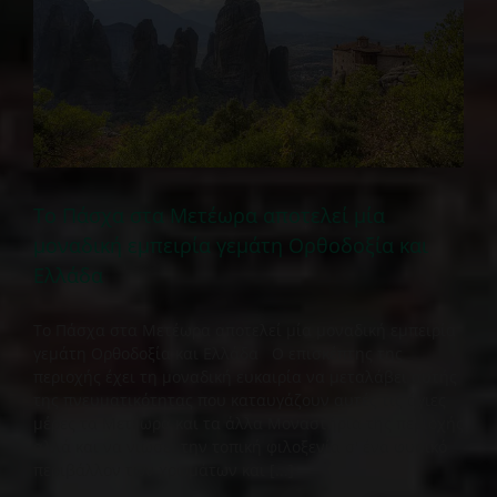
Το Πάσχα στα Μετέωρα αποτελεί μία
μοναδική εμπειρία γεμάτη Ορθοδοξία και
Ελλάδα
Το Πάσχα στα Μετέωρα αποτελεί μία μοναδική εμπειρία
γεμάτη Ορθοδοξία και Ελλάδα Ο επισκέπτης της
περιοχής έχει τη μοναδική ευκαιρία να μεταλάβει αυτής
της πνευματικότητας που καταυγάζουν αυτές τις άγιες
μέρες τα Μετέωρα και τα άλλα Μοναστήρια της περιοχής
αλλά και να νιώσει την τοπική φιλοξενία σ' ένα φυσικό
περιβάλλον των χρωμάτων και [...]