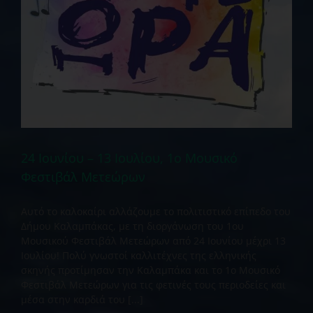
24 Ιουνίου – 13 Ιουλίου, 1ο Μουσικό
Φεστιβάλ Μετεώρων
Αυτό το καλοκαίρι αλλάζουμε το πολιτιστικό επίπεδο του
Δήμου Καλαμπάκας, με τη διοργάνωση του 1ου
Μουσικού Φεστιβάλ Μετεώρων από 24 Ιουνίου μέχρι 13
Ιουλίου! Πολύ γνωστοί καλλιτέχνες της ελληνικής
σκηνής προτίμησαν την Καλαμπάκα και το 1o Μουσικό
Φεστιβάλ Μετεώρων για τις φετινές τους περιοδείες και
μέσα στην καρδιά του [...]