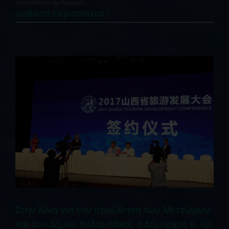
στο
επιτρέπεται σχολιασμός
Η
Διαβάστε Περισσότερα
Ολλανδή
blogger
κα
Ivonne
Calis
στα
Μετέωρα
Στην Κίνα για την προώθηση των Μετεώρων
και του Δήμου Καλαμπάκας ο Δήμαρχος κ. Χρ.