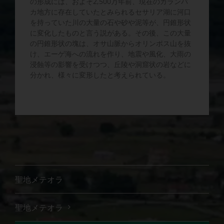
の形成には、およそ2,500万年前、現在のカランバ
カ地方に存在していたとみられるセサリア湖に河口
を持っていた川の大量の石や砂や泥等が、円錐形状
に変化したものと言う説がある。その後、この大量
の円錐形状の塊は、オサ山脈からオリンポス山を抜
け、エーゲ海への流れを作り、地震や風化、大雨の
浸蝕等の影響を受けつつ、丘陵や洞窟状の岩などに
分かれ、様々に変形したと考えられている。
聖地メテオラ
聖地メテオラ