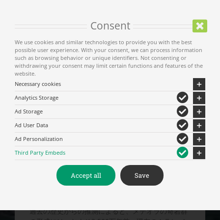
が!!」( アサナシオス・クロス )
Consent
メテオラ
We use cookies and similar technologies to provide you with the best
メテオラの命名は、「平面石」と呼ばれる場所に初
possible user experience. With your consent, we can process information
めて到達した、メテオラのメタモルフォセオス修道
such as browsing behavior or unique identifiers. Not consenting or
withdrawing your consent may limit certain functions and features of the
院の創建者であった克肖者司祭アサナシオス ( 1343
website.
年～1344年)の発想に由来する。その後、奇岩が点
Necessary cookies
在するこの場所は、その意味の通り「高い」「空中
Analytics Storage
に浮かぶ」の語源を基に、一般的にメテオラと呼ば
れるようになった。克肖者アサナシオスの自伝の中
Ad Storage
には、この場所を「石造りの聖地」と表す言葉がう
Ad User Data
かがわれる。
Ad Personalization
神にもたらされた奇岩群の上に建てられた庵や修道
Third Party Embeds
院は、ギリシャの最も神聖な場所とされる聖オロス
「聖アトス山」に次ぐ聖地である。
Accept all
Save
巨大奇岩群の地形形成
過去の歴史からの推測によると、メテオラの奇岩群