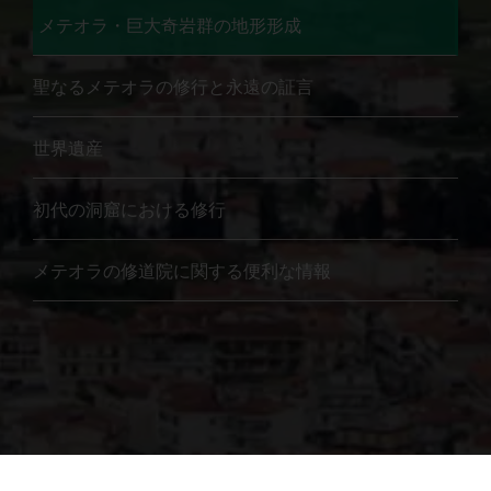
メテオラ・巨大奇岩群の地形形成
聖なるメテオラの修行と永遠の証言
世界遺産
初代の洞窟における修行
メテオラの修道院に関する便利な情報