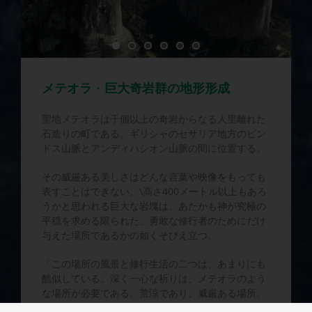
メテオラ
・
巨大奇岩群の地形形成
聖地メテオラは千個以上の奇岩からなる人里離れた
石造りの町である。ギリシャのセサリア地方のピン
ドス山脈とアンディハシオン山脈の間に位置する。
その威厳ある美しさはどんな言葉や映像をもっても
表すことはできない。\高さ400メートル以上もあろ
うかと思われる巨大な岩塊は、あたかも神が究極の
平穏を求める限られた、勇敢な修行者のためにだけ
与えた場所であるかの如くそびえ立つ。
「この場所の風景と修行生活の二つは、あまりにも
酷似している。深く一心な祈りは、メテオラのよう
な場所が必要である。荒涼であり、威厳ある場所。
荒削りの石と広大な大空が必要だ。無限の大空