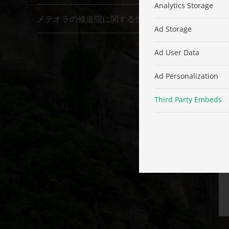
Analytics Storage
メテオラの修道院に関する便利な情報
Ad Storage
Ad User Data
Ad Personalization
Third Party Embeds