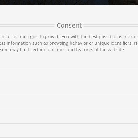
Consent
milar technologies to provide you with the best possible user expe
ss information such as browsing behavior or unique identifiers. N
ent may limit certain functions and features of the website.
卢萨诺斯修道院
在卡斯特拉吉去往圣·迈泰奥拉的路上，圣尼古拉斯修道院后方，卢萨诺斯
巨石上，这一番别致的景观无疑令人眼前一亮。
该修道院另一个晦涩而历史悠久的名字叫做“Roussanou”，可能来源于“
翻修者是来自伊庇鲁斯的两兄弟——圣约萨帕(
Joasaph
) 和马克西莫斯 
古教堂遗迹才得以保存。 1527 – 1529 年，经过大量艰苦的工作