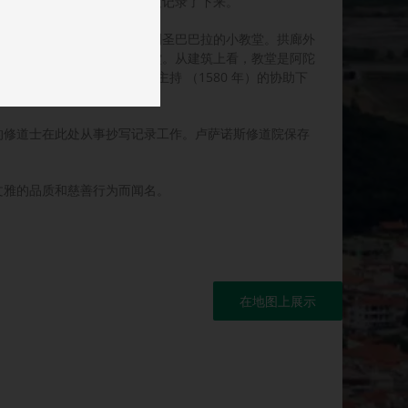
区，他们制定的苦修条例也被记录了下来。
的路上，游客可以在右边看到圣巴巴拉的小教堂。拱廊外
门敬奉救世主显容的优雅教堂。从建筑上看，教堂是阿陀
而成。这些画是在Arsenios主持 （1580 年）的协助下
例。
ios 的修道士在此处从事抄写记录工作。卢萨诺斯修道院保存
、文雅的品质和慈善行为而闻名。
在地图上展示