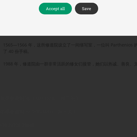
命名的新教堂。这两位圣徒组织四方信徒将这里打造成一个隐修生活社
Accept all
Save
岩石顶部有限的空间使得修道楼房呈现出向上的建造趋势。在进入主楼
面一间宽敞的房间里陈列着一些修道院的遗物。拱廊的左手边有一个专
斯山风格，其精美的壁画装饰由著名肖像学家 Tzortzes 于 1560 年绘制
完成的，也成为“克里特岛人学校 (Cretan School)”的一个优秀作品范
1565—1566 年，这所修道院设立了一间缮写室，一位叫 Parthen
了 40 份手稿。
1988 年，修道院由一群非常活跃的修女们接管，她们以热诚、善良
夏季参观时间: 10:00-16:00 – 周三关闭
冬季参观时间: 9:00-14:00 – 周三关闭
+30 24320-22649