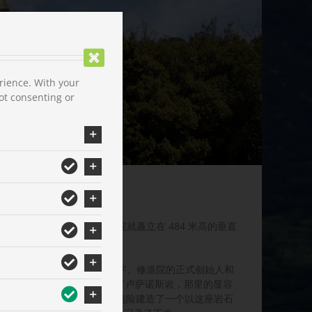
rience. With your
ot consenting or
修道院，或圣巴巴拉修道院就矗立在 484 米高的垂直
古 Roussanou”创始人的名字。修道院的正式创始人和
(
Maximos
)。多亏他们占领了卢萨诺斯岩，那里的显容
之后，他们花费巨资、冒着巨大的危险建造了一个以这座岩石