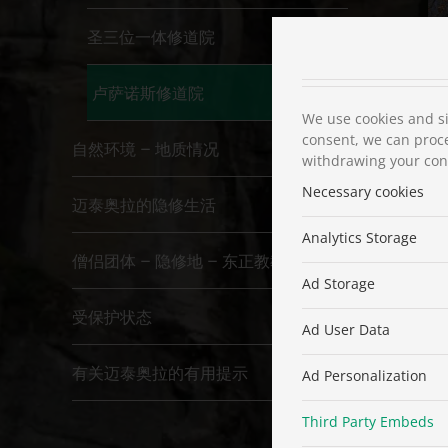
圣三位一体修道院
卢萨诺斯修道院
We use cookies and si
consent, we can proce
自然环境 – 地质情况
withdrawing your cons
Necessary cookies
迈泰奥拉的隐修生活
Analytics Storage
僧侣团体 – 隐修地 – 东正教教堂
Ad Storage
受保护状态
Ad User Data
有关迈泰奥拉的有用提示
Ad Personalization
Third Party Embeds