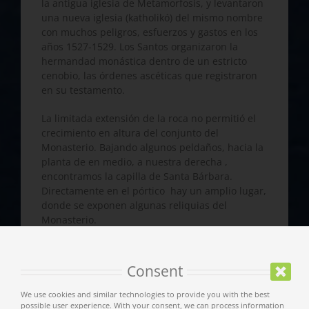
la antigua iglesia de Metamorfosis, y levantaron
una nueva iglesia (katholikó) del mismo nombre
con muchos peligros, esfuerzos y gastos en los
años 1527-1529. Los Santos organizaron la
hermandad monástica dentro de un estricto
cenobio, las órdenes ascéticas que registraron
en su testamento.
La limitada extensión de la roca no permitió el
crecimiento en altura del conjunto del
Monasterio. Bajando algunos peldaños, hacia la
planta de en medio, a nuestra derecha ,
encontramos la capilla de Santa Bárbara.
Directamente en el pórtico hay un amplio lugar,
donde se exponen algunas reliquias del
Monasterio.
En la parte izquierda del pórtico se encuentra la
iglesia consagrada a la Metamorfosis de Cristo.
Consent
La iglesia sigue el estilo del Monte Athos y en
1560 fueron realizados los importantes frescos
We use cookies and similar technologies to provide you with the best
por el conocido hagiografo
Tzortzis
. La
possible user experience. With your consent, we can process information