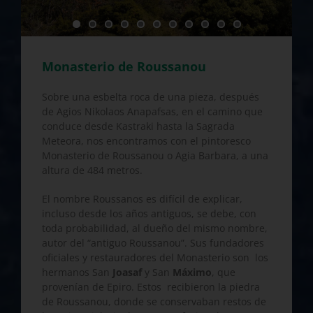
Monasterio de Roussanou
Sobre una esbelta roca de una pieza, después
de Agios Nikolaos Anapafsas, en el camino que
conduce desde Kastraki hasta la Sagrada
Meteora, nos encontramos con el pintoresco
Monasterio de Roussanou o Agia Barbara, a una
altura de 484 metros.
El nombre Roussanos es difícil de explicar,
incluso desde los años antiguos, se debe, con
toda probabilidad, al dueño del mismo nombre,
autor del “antiguo Roussanou”. Sus fundadores
oficiales y restauradores del Monasterio son los
hermanos San
Joasaf
y San
Máximo
, que
provenían de Epiro. Estos recibieron la piedra
de Roussanou, donde se conservaban restos de