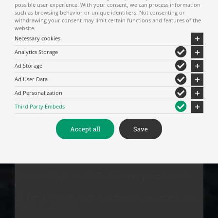
possible user experience. With your consent, we can process information
p.w. św. Jana Chrzciciela (pierwsza poł. XVII w.);
such as browsing behavior or unique identifiers. Not consenting or
kaplica p.w. śww. Konstantego i Heleny (1789 r.),
withdrawing your consent may limit certain functions and features of the
website.
a także św. Nektariusza.
Necessary cookies
W monasterze przechowywane są również
Analytics Storage
rękopisy i kodeksy o wielkim znaczeniu
Ad Storage
literackim: złote encykliki, patriarsze dokumenty
i różne pisma o wielkim znaczeniu historycznym;
Ad User Data
rzadkie wydawnictwa (XV-XIX w.), przeno śne
Ad Personalization
późnobizantyjskie ikony (XIV-XV w.); stare
Third Party Embeds
rękodzieła do których należą: rzeźba w drewnie,
haft złotem, untensylia itp.
Accept all
Save
Lato: 09h00-15h00 Codziennie oprócz Wtorku
Zima: 09h00-14h00 Codziennie oprócz Wtorku,
Środy i Czwartku