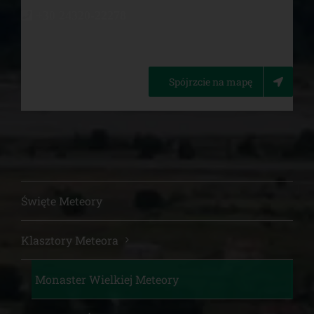
+30 24320-22278
Spójrzcie na mapę
Święte Meteory
Klasztory Meteora
Monaster Wielkiej Meteory