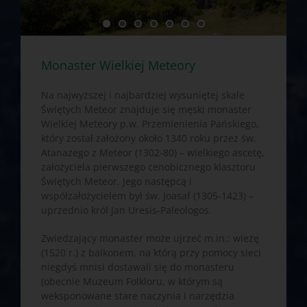
Monaster Wielkiej Meteory
Na najwyższej i najbardziej wysuniętej skale
Świętych Meteor znajduje się męski monaster
Wielkiej Meteory p.w. Przemienienia Pańskiego,
który został założony około 1340 roku przez św.
Atanazego z Meteor (1302-80) – wielkiego ascetę,
założyciela pierwszego cenobicznego klasztoru
Świętych Meteor. Jego następcą i
współzałożycielem był św. Joasaf (1305-1423) –
uprzednio król Jan Uresis-Paleologos.
Zwiedzający monaster może ujrzeć m.in.: wieżę
(1520 r.) z balkonem, na którą przy pomocy sieci
niegdyś mnisi dostawali się do monasteru
(obecnie Muzeum Folkloru, w którym są
weksponowane stare naczynia i narzędzia