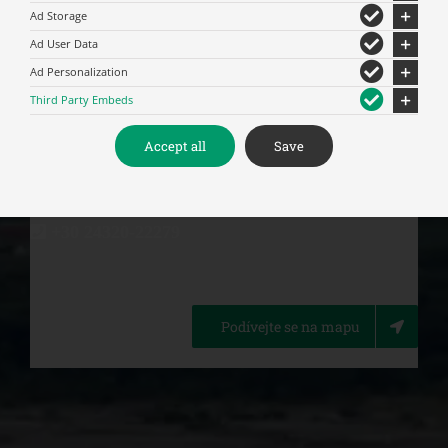
(bol strategickým centrom macedónskeho
Ad Storage
povstania) a centrom gréckej vzdelanosti.
Ad User Data
Ad Personalization
Third Party Embeds
Letný čas: 9:00-13:20 & 15:30-17:30
Accept all
Save
Nedeľa sa otvára 09:30 – pondelok je zatvorený
Zimný čas: 9:30-13:00 & 15:00-17:00
Okrem pondelka
+30 24320-22279
Podívejte se na mapu