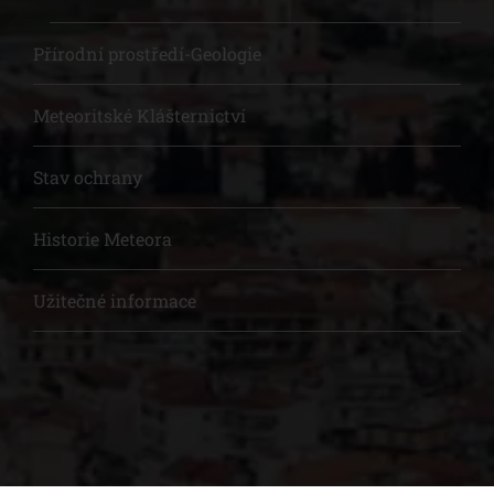
Přírodní prostředí-Geologie
Meteoritské Klášternictví
Stav ochrany
Historie Meteora
Užitečné informace