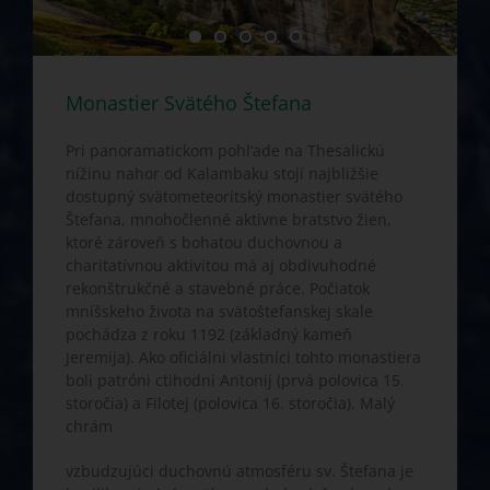
Monastier Svätého Štefana
Pri panoramatickom pohl’ade na Thesalickú
nížinu nahor od Kalambaku stojí najbližšie
dostupný svätometeoritský monastier svätého
Štefana, mnohočlenné aktívne bratstvo žien,
ktoré zároveň s bohatou duchovnou a
charitatívnou aktivitou má aj obdivuhodné
rekonštrukčné a stavebné práce. Počiatok
mníšskeho života na svätoštefanskej skale
pochádza z roku 1192 (základný kameň
Jeremija). Ako oficiálni vlastníci tohto monastiera
boli patróni ctihodni Antonij (prvá polovica 15.
storočia) a Filotej (polovica 16. storočia). Malý
chrám
vzbudzujúci duchovnú atmosféru sv. Štefana je