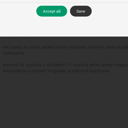
Hlavný chrám bol rozpísaný nástennými ikonami v roku 1548 ik
Accept all
Save
všetky znaky jeho ikonografického štýlu opisných detailov a analýz 
Narfikas bol rozpísaný v roku 1566 Fivejskými bratmi ikonopisc
Kaplnka Troch svätitel’ov s jednou klenbou bola postavená v rok
1637, ktoré tvoria charakteristický umelecký celok pobyzantskej ik
Iné stavby sú: stará jedáleň (dnes múzeum), kuchyňa, ktorá je jed
nemocnica.
Koncom 16. storočia a začiatkom 17. storočia vel’mi dobre fungo
monastierov a zároveň fungovalo aj odborné krajčírstvo.
Letný čas: 9:00-16:00 Okrem piatku, kedy je zatvorené
Zimný čas: 9:00-15:00 Okrem štvrtka a piatku
+30 24320-22277