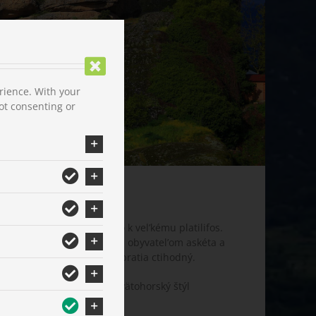
rience. With your
ot consenting or
achádza sa vel’mi blízko k vel’kému platilifos.
a tradície bol jeho prvým obyvatel’om askéta a
7/18, ked’ sa tam usadili bratia ctihodný.
mesta Ioanina. Vel’kolepý svätohorský štýl
l založený v roku 1542.