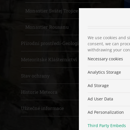
Monastier Svätej Trojice
Monastier Rousanu
We use cookies and si
Přírodní prostředí-Geologie
consent, we can proce
withdrawing your cons
Necessary cookies
Meteoritské Klášternictví
Analytics Storage
Stav ochrany
Ad Storage
Historie Meteora
Ad User Data
Užitečné informace
Ad Personalization
Third Party Embeds