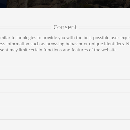
Consent
milar technologies to provide you with the best possible user expe
ss information such as browsing behavior or unique identifiers. N
ent may limit certain functions and features of the website.
Monastier Varlaám
Patrí k významným monastierom, ale je rozlohou omnoho menší a n
Tam stojí skala mužského posvätného monastiera Varlaáma a podl’
pustovník Varlaám v 14. storočí. Monastier bol založený v roku 151
Teofan (†1544) a Nektarij (†1550), Absarabsci, ktorí pochádzali z 
centrálneho chrámu monastiera je zasvätený Všetkým svätým a bo