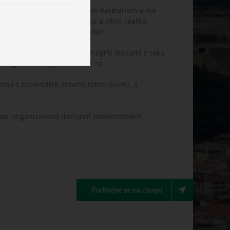
onopiscom Fivejským, Frankom Katelanom a má
historických faktov udalostí a silnú realitu.
ami Georgiom a Frankom Kondari.
u 1627 a je rozpísaná nástennými ikonami z roku
onografie prvej polovice 17. st.
nou z najkrajších stavieb tohto druhu, a
vala organizovaná tlačiareň meteoritských
Podívejte se na mapu