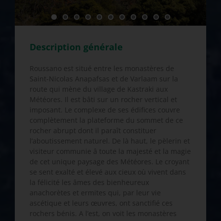
Description générale
Roussano est situé entre les monastères de
Saint-Nicolas Anapafsas et de Varlaam sur la
route qui mène du village de Kastraki aux
Météores. Il est bâti sur un rocher vertical et
imposant. Le complexe de ses édifices couvre
complètement la plateforme du sommet de ce
rocher abrupt dont il paraît constituer
l’aboutissement naturel. De là haut, le pèlerin et
visiteur communie â toute la majesté et la magie
de cet unique paysage des Météores. Le croyant
se sent exalté et élevé aux cieux où vivent dans
la félicité les âmes des bienheureux
anachorètes et ermites qui, par leur vie
ascétique et leurs œuvres, ont sanctifié ces
rochers bénis. A l’est, on voit les monastères