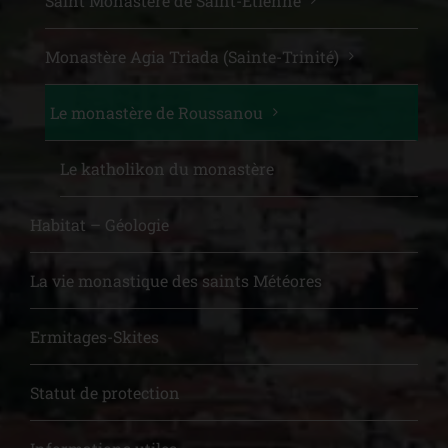
Saint Monastère de Saint-Etienne
Monastère Agia Triada (Sainte-Trinité)
Le monastère de Roussanou
Le katholikon du monastère
Habitat – Géologie
La vie monastique des saints Météores
Ermitages-Skites
Statut de protection