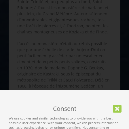
Sainte-Trinité et, un peu plus au fond, Saint-
Etienne; à l’ouest les monastères de Varlaam et,
plus loin, du Grand Météore. Autour s’étendent
d’innombrables et gigantesques rochers, tels
une forêt de pierres et, à l’horizon, pointent les
chaînes montagneuses de Koziaka et de Pinde.
L’accès au monastère n’était autrefois possible
que par une échelle de corde. Aujourd’hui on
peut facilement y accéder par un escalier en
ciment et deux petits ponts solides, construits
en 1930, don de madame Daphné G. Boukas,
originaire de Kastraki, sous le épiscopat du
métropolite de Trikki et Stagi Polycarpe. Déjà en
1868, à l’époque de l’higoumène Gédéon, un
pont en bois avait remplacé les échelles de
corde dangereuses et avait permis un accès
plus facile et sur au monastère.
Consent
L’origine de nom «Roussano» n’est pas éclaircie.
We use cookies and similar technologies to provide you with the best
Plusieurs hypothèses furent avancées dont la
possible user experience. With your consent, we can process information
such as browsing behavior or unique identifiers. Not consenting or
plupart ne semblent pas correspondre à la