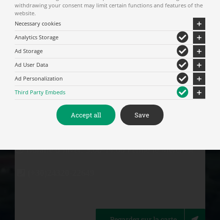
withdrawing your consent may limit certain functions and features of the
réalité. Vraisemblablement, ce nom est du au
website.
premier habitant du rocher ou au fondateur de
Necessary cookies
l’église initiale (XIV/XVe siècle). Des documents
Analytics Storage
officiels et des textes en font mention dès la
troisième décennie du XVIe siècle, ce qui signifie
Ad Storage
que le rocher était connu déjà avant sous ce
Ad User Data
nom.
Ad Personalization
Third Party Embeds
Accept all
Save
Horaire d’été: 9:00-17:00 Fermé le Mercredi
Horaire d’hiver: 9:00-14:00 Fermé le Mercredi
(+30)24320-22649
Regardez sur la carte