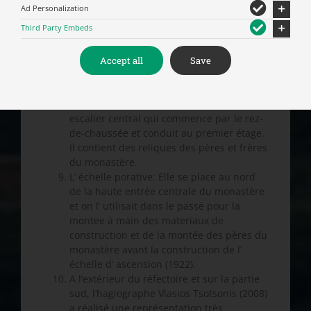
entrée centrale du monastère. Il contient
Ad Personalization
de vieilles barriques, des cuves, des
Third Party Embeds
pressoirs, des outres en cuir, des
corbeilles en roseau, des charrues, un
banc de menuisier, des rabots, des
Accept all
Save
planes, de petites tarières, des doloires,
des égoines, des mailles en bois e.t.c.
Le Charnier. Il’ se trouve au nord de Il
escalier central qui commence par le rez-
de-chaussée et conduit au premier étage.
Il contient des reliques des pères et frères
du monastère.
L’ échelle porative: Elle se place au nord
de la haute entrée centrale du monastère
et on l’ utilisait dans le passé pour la
montee à main des materiaux de
construction et de la montée des pères du
monastère avant la construction de l’
échelle d’ ascension (1922).
A l’extérieur du réfectoire et sur la partie
sud, l’hagiographe Vlasios Tsotsonis (2008)
a réalisé une représentation très