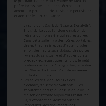
le prochain, l’ attente du royaume de Dieu, la
prière incessante, la patience éternelle et l’
amour pur pour la patrie. Le visiteur peut visiter
et admirer les lieux suivants:
La salle de la Sacristie “Lazaros Deriziotis”.
ElIe s’ abrite sous l’ancienne maison de
retraite du monastère qui est restaurée.
Dans cette salle il y a des icônes portables,
des épithaphes (nappes d’ autel) brodés
en or, des habits sacerdotaux, des portes
royales du sanctuaire et d’ autres objets
précieux eccleciastiques. En plus, le petit
oratoire des Saints Anargyri, hagiographié
par Vlassis Tsotsonis, s’ abrite au même
endroit du musée.
Les salles des Manuscrits et des
Neomartyrs “Démétre Sofianos”. Elles
s’abritent à l’ étage au dessus de la vieille
maison de retraite aujourd’hui restaurée.
Là, s’ exposent de vieux manuscrits
importants, des documents, des