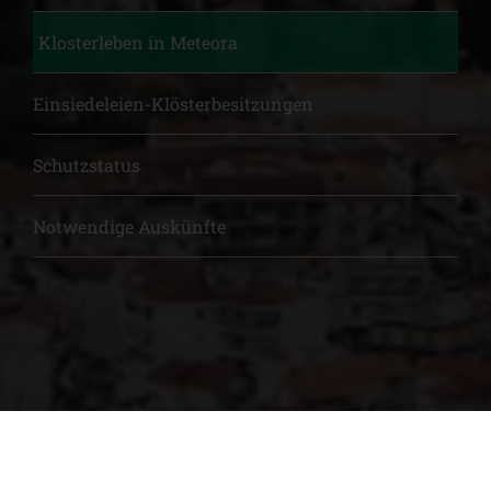
Klosterleben in Meteora
Einsiedeleien-Klösterbesitzungen
Schutzstatus
Notwendige Auskünfte