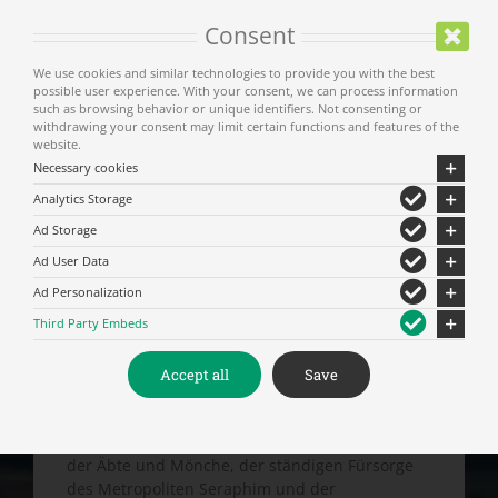
Die heilige Meteora-Klöster mit ihrer wertvollen
Tradition in der Askese, der Anzahl der Heiligen,
Consent
die dort auf den gesegneten Felsen lebten, mit
dem frommen Dasein und der Vielfalt der
We use cookies and similar technologies to provide you with the best
possible user experience. With your consent, we can process information
Reliquien, die in ihnen als wertvollste Schätze
such as browsing behavior or unique identifiers. Not consenting or
bewahrt werden, waren und bleiben lebendige
withdrawing your consent may limit certain functions and features of the
Horte der orthodoxen Geistlichkeit.
website.
Necessary cookies
Die Meteora stellen in ihrer ganzen Größe ein
Analytics Storage
geheiligtes Land dar, einen von Gott
Ad Storage
geschaffenen und bewachten Ort, da sowohl
Felsen, Höhlen als auch Schluchten gesegnet
Ad User Data
sind, weil eine große Anzahl von seligen Asketen
Ad Personalization
und Märtyrern sich dorthin begab. Der Heilige
Third Party Embeds
Porphyrios sagte: „Ich spreche mit den Felsen,
denn sie haben mir so viel von der Askese der
früheren Väter zu erzählen“.
Accept all
Save
In den letzten 50 Jahren wurden dank des
Fleißes und der unermüdlichen Bemühungen
der Äbte und Mönche, der ständigen Fürsorge
des Metropoliten Seraphim und der