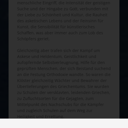
menschliche Eingriff, die Intensität der geistigen
Suche und der Hingabe zu Gott, verbunden mit
der Liebe zu Schönheit und Kultur, die Rauheit
des asketischen Lebens und der Feinsinn für
Kunst, die Sensibilität für künstlerisches
Schaffen, was aber immer auch zum Lob des
Schöpfers geriet.
Gleichzeitig aber trafen sich der Kampf um
Askese und Heldentum, Geistlichkeit und
aufopfernde Selbstverleugnung, Hilfe für den
geprüften Menschen, der sich Beistand suchend
an die Festung Orthodoxie wandte. So waren die
Klöster gleichzeitig Wächter und Bewahrer der
Überlieferungen des Griechentums. Sie wurden
zu Schulen der versklavten, leidenden Griechen,
zu Zufluchtsorten für die Gejagten, zum
Mittelpunkt des Nachschubs für die Kämpfer
und zugleich Schulen auf dem Weg zur
Heiligkeit und Errettung.