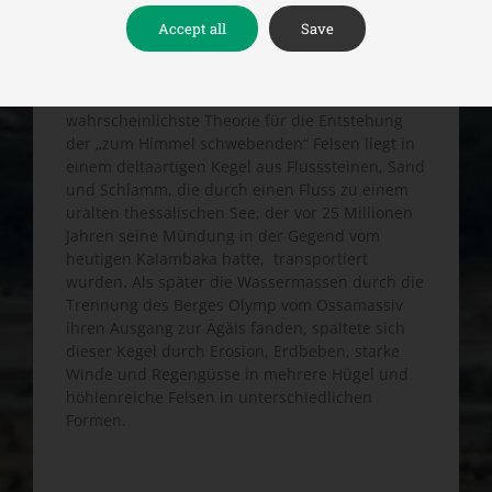
errichtet, die nach dem Berg Athos die
Accept all
Save
zweitgrößte Klosteransiedlung in Griechenland
bilden.
Geologische Bildung der Felsen
. Die
wahrscheinlichste Theorie für die Entstehung
der „zum Himmel schwebenden“ Felsen liegt in
einem deltaartigen Kegel aus Flusssteinen, Sand
und Schlamm, die durch einen Fluss zu einem
uralten thessalischen See, der vor 25 Millionen
Jahren seine Mündung in der Gegend vom
heutigen Kalambaka hatte, transportiert
wurden. Als später die Wassermassen durch die
Trennung des Berges Olymp vom Ossamassiv
ihren Ausgang zur Ägäis fanden, spaltete sich
dieser Kegel durch Erosion, Erdbeben, starke
Winde und Regengüsse in mehrere Hügel und
höhlenreiche Felsen in unterschiedlichen
Formen.