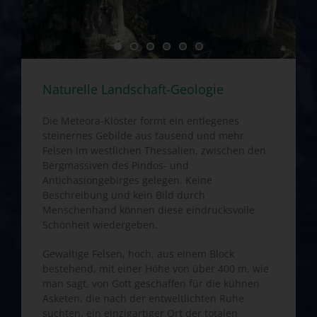
Naturelle Landschaft-Geologie
Die Meteora-Klöster formt ein entlegenes
steinernes Gebilde aus tausend und mehr
Felsen im westlichen Thessalien, zwischen den
Bergmassiven des Pindos- und
Antichasiongebirges gelegen. Keine
Beschreibung und kein Bild durch
Menschenhand können diese eindrucksvolle
Schönheit wiedergeben.
Gewaltige Felsen, hoch, aus einem Block
bestehend, mit einer Höhe von über 400 m, wie
man sagt, von Gott geschaffen für die kühnen
Asketen, die nach der entweltlichten Ruhe
suchten, ein einzigartiger Ort der totalen