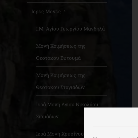
Ιερές Μονές
Ι.Μ. Αγίου Γεωργίου Μανδηλά
Μονή Κοιμήσεως της
Θεοτόκου Βυτουμά
Μονή Κοιμήσεως της
Θεοτόκου Σταγιάδων
Ιερά Μονή Αγίου Νικολάου
Σιαμάδων
Ιερά Μονή Χρυσίνου