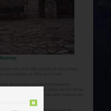
νθούσας
ώθηκε στις 25-8-1799, δηλαδή σε τρεις μήνες.
αι ως ηγούμενος το 1810 και το 1829.
κάηκε και η εικόνα της Γαλακτοτροφούσας
Τουρτούρη “εις μνημόσυνον αυτού και των αυτού
τράφηκε και το παρεκκλήσι του αγίου Ιωάννου του
μίας κεφαλής του).
νον το καθολικό, πέτρινο κομψό κτίσμα με