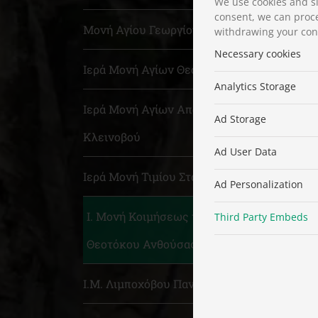
We use cookies and si
consent, we can proce
Μονή Αγίου Γεωργίου Αύρας
withdrawing your cons
Necessary cookies
Ιερά Μονή Αγίων Θεοδώρων
Analytics Storage
Ιερά Μονή Αγίων Αποστόλων
Ad Storage
Κλεινοβού
Ad User Data
Ιερά Μονή Τιμίου Σταυρού
Ad Personalization
Ι. Μονή Κοιμήσεως της
Third Party Embeds
Θεοτόκου Ανθούσας
Ι.Μ. Λιμποχόβου Παναγίας