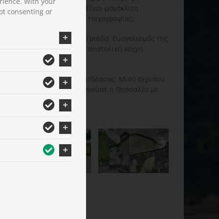
rience. With your
ού τύπου και ένα τρούλο. Είναι μονόκλιτη
ot consenting or
ρικά λείψανα της παλαιάς τοιχογραφίας.
ανάγλυφα κοσμήματα (Αγία Τριάδα, Ευαγελισμός της
). Επίσης, στην εξωτερική ανατολική κόγχη
 άνθη κ.λπ.
κυκλωμένη από πλούσιο ελατόδασος. Μισό περίπου
οφύρι, με το οποίο επικοινωνούσε η Θεσσαλία με