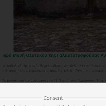
Ιερά Μονή Θεοτόκου της Γαλακτοτροφούσας Α
Το καθολικό της Μονής θεμελιώθηκε στις 30-5-1799 και αποπερατ
Κτίτορας ήταν ο ιερομόναχος Ιάκωβος (25-8-1799), που αναφέρετ
Το μοναστήρι καταστράφηκε το 1943 από τους Γερμανούς. Τότε 
Παναγίας, αφιέρωμα του 1788 από τον Καλαρρυτιώτη Δημήτριο 
αυταδέλφων και των εν αυτοίς διαδόχοις αυτών”. Επίσης κατασ
Προδρόμου, που το τιμούσαν στις 29 Αυγούστου (αποτομή της τι
Consent
Σήμερα, εκτός από δύο νεότερα κτίσματα στα δυτικά, σώζεται μό