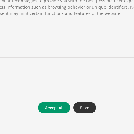
milar technologies to provide you with the best possible user expe
τετράκλινη στέγη, σκεπασμένη με πλάκες, δύο χορούς αγιορειτικ
ss information such as browsing behavior or unique identifiers. N
βασιλική με ημικυλινδρική καμάρα στην οροφή. Σώζονται και με
ent may limit certain functions and features of the website.
Το βόρειο πέτρινο θύρωμα (όπου οι επιγραφές) έχει περίτεχνα 
Θεοτόκου, από δύο: δικέφαλους αετούς, αγγέλους και ανθοδοχεία
παριστάνονται η Παναγία, ο Χριστός, δένδρα, περιστέρια, φίδια,
Το μοναστήρι είναι χτισμένο σε μια θαυμάσια τοποθεσία, περι
χιλιόμετρο βόρεια και στον Αχελώο βρίσκεται κομψό πέτρινο γι
την Ήπειρο από τη διάβαση του Μπάρου.
Accept all
Save