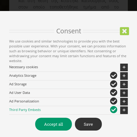
και στη θέση της κτίστηκε καινούργιος ναός
στον οποίο τοποθετήθηκε τμήμα από το
εικονοστάσι και φορητές εικόνες που σώθηκαν
από την παλαιά εκκλησία.
Consent
Στη διάρκεια του καλοκαιριού (20 Ιουλίου – 10
Αυγούστου), ο «Φιλεκπαιδευτικός Σύλλογος
We use cookies and similar technologies to provide you with the best
Καλλιρρόης, Αγ. Νικόλαος» οργανώνει βραδιές
possible user experience. With your consent, we can process information
such as browsing behavior or unique identifiers. Not consenting or
πολιτισμού, με μουσική, θέατρο και
withdrawing your consent may limit certain functions and features of the
παραδοσιακά χορευτικά συγκροτήματα.
website.
Necessary cookies
Analytics Storage
Ad Storage
Ad User Data
Ad Personalization
Third Party Embeds
Accept all
Save