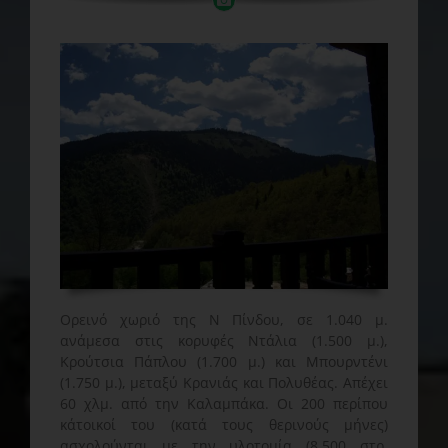
Ορεινό χωριό της Ν Πίνδου, σε 1.040 μ.
ανάμεσα στις κορυφές Ντάλια (1.500 μ.),
Κρούτσια Πάπλου (1.700 μ.) και Μπουρντένι
(1.750 μ.), μεταξύ Κρανιάς και Πολυθέας. Απέχει
60 χλμ. από την Καλαμπάκα. Οι 200 περίπου
κάτοικοί του (κατά τους θερινούς μήνες)
ασχολούνται με την υλοτομία (8.500 στρ.