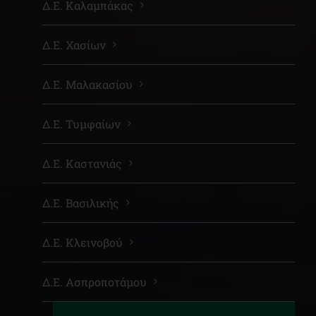
Δ.Ε. Καλαμπάκας
Δ.Ε. Χασίων
Δ.Ε. Μαλακασίου
Δ.Ε. Τυμφαίων
Δ.Ε. Καστανιάς
Δ.Ε. Βασιλικής
Δ.Ε. Κλεινοβού
Δ.Ε. Ασπροποτάμου