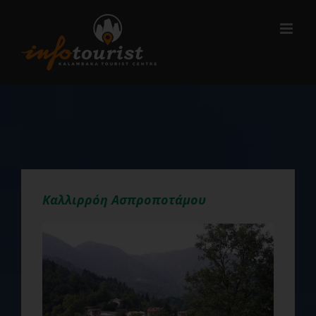
Μετάβαση
στο
περιεχόμενο
Καλλιρρόη Ασπροποτάμου