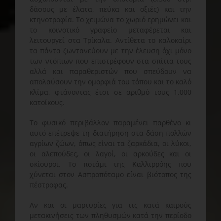
δάσους με έλατα, πεύκα και οξιές) και την
κτηνοτροφία. Το χειμώνα το χωριό ερημώνει και
το κοινοτικό γραφείο μεταφέρεται και
λειτουργεί στα Τρίκαλα. Αντίθετα το καλοκαίρι
τα πάντα ζωντανεύουν με την έλευση όχι μόνο
των ντόπιων που επιστρέφουν στα σπίτια τους
αλλά και παραθεριστών που σπεύδουν να
απολαύσουν την ομορφιά του τόπου και το καλό
κλίμα, φτάνοντας έτσι σε αριθμό τους 1.000
κατοίκους.
Το φυσικό περιβάλλον παραμένει παρθένο κι
αυτό επέτρεψε τη διατήρηση στα δάση πολλών
αγρίων ζώων, όπως είναι τα ζαρκάδια, οι λύκοι,
οι αλεπούδες, οι λαγοί, οι αρκούδες και οι
σκίουροι. Το ποτάμι της Καλλιρρόης που
χύνεται στον Ασπροπόταμο είναι βιότοπος της
πέστροφας.
Αν και οι μαρτυρίες για τις κατά καιρούς
μετακινήσεις των πληθυσμών κατά την περίοδο