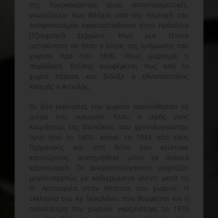
της Τουρκοκρατίας είναι αποσπασματικές,
γνωρίζουμε πως Βλάχοι από την περιοχή του
Ασπροποτάμου εγκαταστάθηκαν στην Ηράκλεια
(Τζουμαγιά Σερρών). Ίσως μια τέτοια
μετακίνηση να ήταν ο λόγος της ερήμωσης του
χωριού προ του 1830, όπως μαρτυρά η
παράδοση. Επίσης αναφέρεται πως από το
χωριό πέρασε και δίδαξε ο εθναπόστολος
Κοσμάς ο Αιτωλός.
Οι δύο εκκλησίες του χωριού ακολούθησαν τη
μοίρα του οικισμού. Έτσι, ο ιερός ναός
Κοιμήσεως της Θεοτόκου, που χρονολογούνταν
πριν από το 1600, κάηκε το 1943 από τους
Γερμανούς και στη θέση του κτίστηκε
καινούργιος. Διατηρήθηκε μόνο το παλαιό
καμπαναριό. Το Δεκαπενταύγουστο γιορτάζει
μεγαλοπρεπώς με καθιερωμένο γλέντι μετά τη
Θ. Λειτουργία στην πλατεία του χωριού. Η
εκκλησία του Αγ. Νικολάου, που θεωρείται και η
παλαιότερη του χωριού, γκρεμίστηκε το 1970