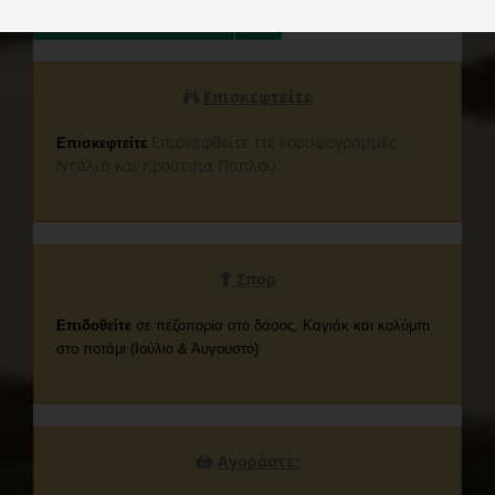
Προβολή στον Χάρτη
Επισκεφτείτε
Επισκεφθείτε τις κορυφογραμμές
Επισκεφτείτε
Ντάλια και Κρούτσια Πάπλου.
Σπορ
Επιδοθείτε
σε πεζοπορία στο δάσος, Καγιάκ και κολύμπι
στο ποτάμι (Ιούλιο & Άυγουστο)
Αγοράστε: