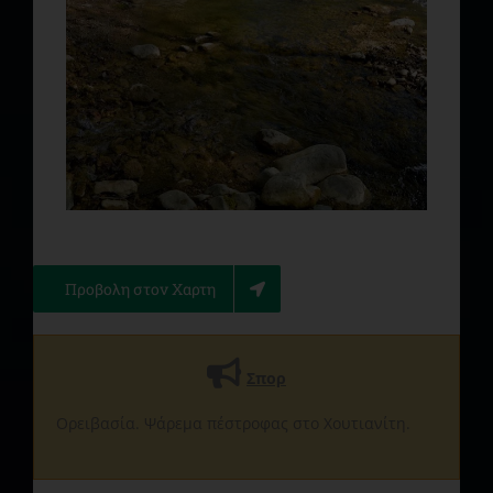
Προβολη στον Χαρτη
Σπορ
Ορειβασία. Ψάρεμα πέστροφας στο Χουτιανίτη.