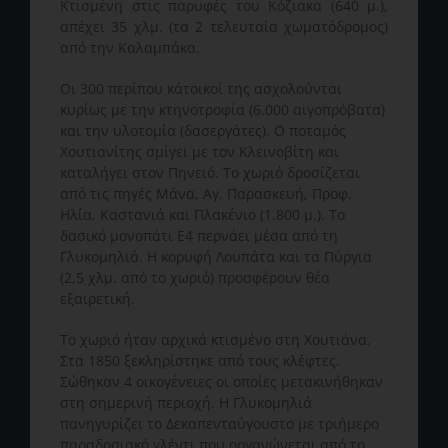
Κτισμένη στις παρυφές του Κόζιακα (640 μ.),
απέχει 35 χλμ. (τα 2 τελευταία χωματόδρομος)
από την Καλαμπάκα.
Οι 300 περίπου κάτοικοί της ασχολούνται
κυρίως με την κτηνοτροφία (6.000 αιγοπρόβατα)
και την υλοτομία (δασεργάτες). Ο ποταμός
Χουτιανίτης σμίγει με τον Κλεινοβίτη και
καταλήγει στον Πηνειό. Το χωριό δροσίζεται
από τις πηγές Μάνα, Αγ. Παρασκευή, Προφ.
Ηλία, Καστανιά και Πλακένιο (1.800 μ.). Το
δασικό μονοπάτι Ε4 περνάει μέσα από τη
Γλυκομηλιά. Η κορυφή Λουπάτα και τα Πύργια
(2,5 χλμ. από το χωριό) προσφέρουν θέα
εξαιρετική.
Το χωριό ήταν αρχικά κτισμένο στη Χουτιάνα.
Στα 1850 ξεκληρίστηκε από τους κλέφτες.
Σώθηκαν 4 οικογένειες οι οποίες μετακινήθηκαν
στη σημερινή περιοχή. Η Γλυκομηλιά
πανηγυρίζει το Δεκαπενταύγουστο με τριήμερο
παραδοσιακό γλέντι που οργανώνεται από το