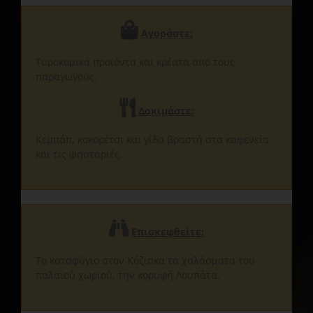
Αγοράστε:
Τυροκομικά προϊόντα και κρέατα από τους
παραγωγούς.
Δοκιμάστε:
Κεμπάπ, κοκορέτσι και γίδα βραστή στα καφενεία
και τις ψησταριές.
Επισκεφθείτε
:
Το καταφύγιο στον Κόζιακα τα χαλάσματα του
παλαιού χωριού, την κορυφή Λουπάτα.