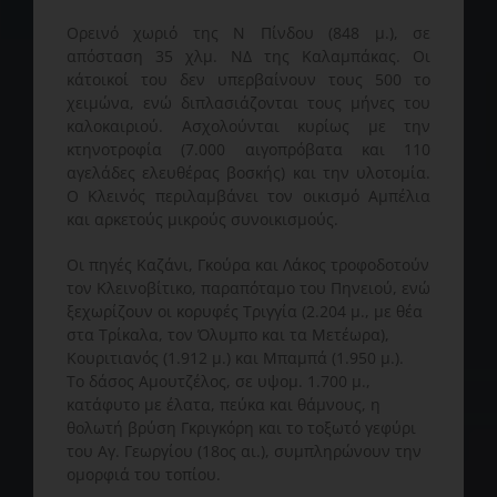
Ορεινό χωριό της Ν Πίνδου (848 μ.), σε
απόσταση 35 χλμ. ΝΔ της Καλαμπάκας. Οι
κάτοικοί του δεν υπερβαίνουν τους 500 το
χειμώνα, ενώ διπλασιάζονται τους μήνες του
καλοκαιριού. Ασχολούνται κυρίως με την
κτηνοτροφία (7.000 αιγοπρόβατα και 110
αγελάδες ελευθέρας βοσκής) και την υλοτομία.
Ο Κλεινός περιλαμβάνει τον οικισμό Αμπέλια
και αρκετούς μικρούς συνοικισμούς.
Οι πηγές Καζάνι, Γκούρα και Λάκος τροφοδοτούν
τον Κλεινοβίτικο, παραπόταμο του Πηνειού, ενώ
ξεχωρίζουν οι κορυφές Τριγγία (2.204 μ., με θέα
στα Τρίκαλα, τον Όλυμπο και τα Μετέωρα),
Κουριτιανός (1.912 μ.) και Μπαμπά (1.950 μ.).
Το δάσος Αμουτζέλος, σε υψομ. 1.700 μ.,
κατάφυτο με έλατα, πεύκα και θάμνους, η
θολωτή βρύση Γκριγκόρη και το τοξωτό γεφύρι
του Αγ. Γεωργίου (18ος αι.), συμπληρώνουν την
ομορφιά του τοπίου.