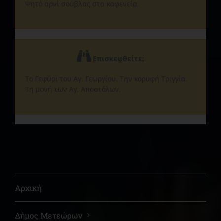
Ψητό αρνί σούβλας στα καφενεία.
Επισκεφθείτε
:
Το Γεφύρι του Αγ. Γεωργίου. Την κορυφή Τριγγία.
Τη μονή των Αγ. Αποστόλων.
Αρχική
Δήμος Μετεώρων