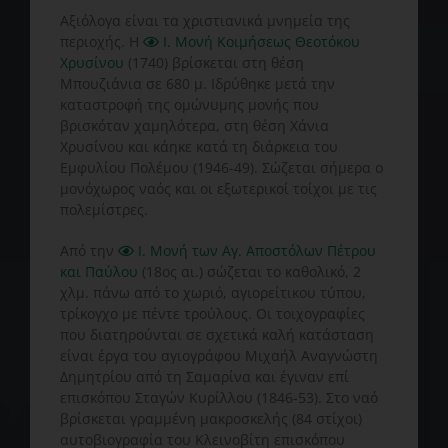
Αξιόλογα είναι τα χριστιανικά μνημεία της
περιοχής. Η
Ι. Μονή Κοιμήσεως Θεοτόκου
Χρυσίνου
(1740) βρίσκεται στη θέση
Μπουζιάνια σε 680 μ. Ιδρύθηκε μετά την
καταστροφή της ομώνυμης μονής που
βρισκόταν χαμηλότερα, στη θέση Χάνια
Χρυσίνου και κάηκε κατά τη διάρκεια του
Εμφυλίου Πολέμου (1946-49). Σώζεται σήμερα ο
μονόχωρος ναός και οι εξωτερικοί τοίχοι με τις
πολεμίστρες.
Από την
Ι. Μονή των Αγ. Αποστόλων Πέτρου
και Παύλου
(18ος αι.) σώζεται το καθολικό, 2
χλμ. πάνω από το χωριό, αγιορείτικου τύπου,
τρίκογχο με πέντε τρούλους. Οι τοιχογραφίες
που διατηρούνται σε σχετικά καλή κατάσταση
είναι έργα του αγιογράφου Μιχαήλ Αναγνώστη
Δημητρίου από τη Σαμαρίνα και έγιναν επί
επισκόπου Σταγών Κυρίλλου (1846-53). Στο ναό
βρίσκεται γραμμένη μακροσκελής (84 στίχοι)
αυτοβιογραφία του Κλεινοβίτη επισκόπου