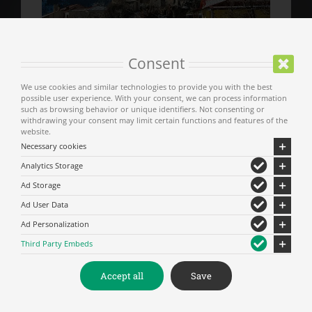
Consent
We use cookies and similar technologies to provide you with the best
possible user experience. With your consent, we can process information
such as browsing behavior or unique identifiers. Not consenting or
withdrawing your consent may limit certain functions and features of the
website.
Necessary cookies
Analytics Storage
Ad Storage
Ad User Data
Ad Personalization
Third Party Embeds
Accept all
Save