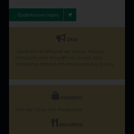
Προβολη στον Χαρτη
Σπορ
Ορειβασία σε Μπαμπά και Τριγγία. Ψάρεμα
πέστροφας στον Κλεινοβίτικο. Κυνήγι στην
ελεγχόμενη περιοχή από Κουρίτιανο έως Τριγγία.
Αγοράστε:
Μέλι και τελεμέ από παραγωγούς
Δοκιμάστε: