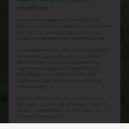
επισκέπτρια,
o Δήμος Καλαμπάκας σε καλωσορίζει στον
δικτυακό τόπο που δημιουργήσαμε, με στόχο τη
βελτίωση της πληροφόρησής σου κατά τη
διάρκεια της διαμονής σου στην Καλαμπάκα.
Ο συγκεκριμένος δικτυακός τόπος σου παρέχει
πληροφορίες άμεσα και έγκυρα για ποικίλα
θέματα, όπως π.χ. για τα μνημεία και τους
αρχαιολογικούς χώρους, τα αξιοθέατα, τη
διασκέδαση και τις δραστηριότητες, που
λαμβάνουν χώρα στην Καλαμπάκα και στις
γύρω περιοχές.
Επίσης, στον δικτυακό μας τόπο μπορείς να
βρείς χρήσιμο υλικό και πληροφόρηση για την
ιστορία, την παράδοση, τον πολιτισμό, την
ελληνική διατροφή κ.ά.
Το εν λόγω εγχείρημα αποτελεί αναγκαιότητα