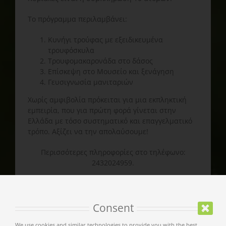
Το πρόγραμμα περιλαμβάνει:
Κυνήγι τρούφας με εξειδικευμένα
τρουφόσκυλα
Τρουφομακαρονάδα στο δάσος
Επίσκεψη στο Μουσείο και ξενάγηση
Γευσιγνωσία μανιταριών
Χωρίς αμφιβολία πρόκειται για μια εκπληκτική
εμπειρία, που για πρώτη φορά γίνεται στην
Ελλάδα με τόσο συστηματικό και επαγγελματικό
τρόπο. Αξίζει να την απολαύσουμε!
Περισσότερες πληροφορίες στο τηλέφωνο:
2432024959.
www.trufflehunting.net
www.meteoramuseum.gr
Consent
We use cookies and similar technologies to provide you with the best