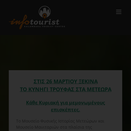
Μετάβαση
στο
περιεχόμενο
ΣΤΙΣ 26 ΜΑΡΤΙΟΥ ΞΕΚΙΝΑ
ΤΟ ΚΥΝΗΓΙ ΤΡΟΥΦΑΣ ΣΤΑ ΜΕΤΕΩΡΑ
Κάθε Κυριακή για μεμονωμένους
επισκέπτες.
Το Μουσείο Φυσικής Ιστορίας Μετεώρων και
Μουσείο Μανιταριών στα πλαίσια της