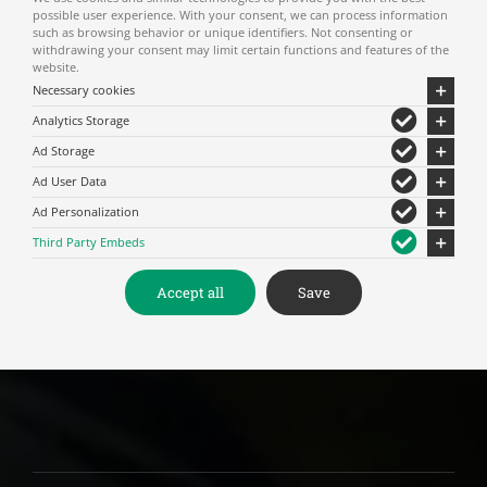
possible user experience. With your consent, we can process information
such as browsing behavior or unique identifiers. Not consenting or
withdrawing your consent may limit certain functions and features of the
website.
Necessary cookies
Analytics Storage
Ad Storage
Ad User Data
Ad Personalization
Third Party Embeds
Accept all
Save
ΜΟΥΣΕΙΟ ΦΥΣΙΚΗΣ ΙΣΤΟΡΙΑΣ ΜΕΤΕΩΡΩΝ