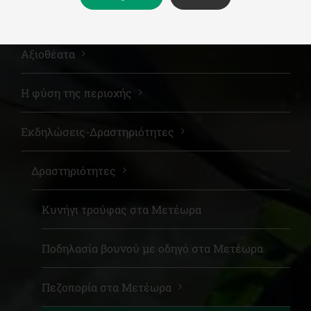
Μετέωρα
Αξιοθέατα
Η φύση της περιοχής
Εκδηλώσεις-Δραστηριότητες
Δραστηριότητες
Κυνήγι τρούφας στα Μετέωρα
Ποδηλασία βουνού με οδηγό στα Μετέωρα
Πεζοπορία στα Μετέωρα