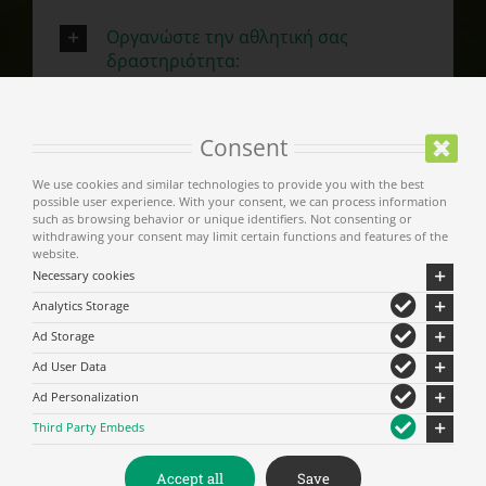
Οργανώστε την αθλητική σας
δραστηριότητα:
Προβολη στον Χαρτη
Consent
We use cookies and similar technologies to provide you with the best
possible user experience. With your consent, we can process information
such as browsing behavior or unique identifiers. Not consenting or
withdrawing your consent may limit certain functions and features of the
website.
Necessary cookies
Analytics Storage
Ad Storage
Ad User Data
Αρχική
Ad Personalization
Third Party Embeds
Δήμος Μετεώρων
Accept all
Save