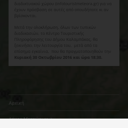
διαδικτυακού χώρου (infotouristmeteora.gr) για να
έχουν πρόσβαση σε αυτές από οπουδήποτε κι αν
βρίσκονται.
Μετά την ολοκλήρωση, όλων των τυπικών
διαδικασιών, το Κέντρο Τουριστικής
Πληροφόρησης του Δήμου Καλαμπάκας, θα
ξεκινήσει την λειτουργία του, μετά από τα
επίσημα εγκαίνια, που θα πραγματοποιηθούν την
Κυριακή 30 Οκτωβρίου 2016 και ώρα 18:30.
Αρχική
Δήμος Μετεώρων