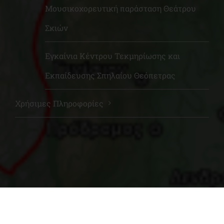
Μουσικοχορευτική παράσταση Θεάτρου
Σκιών
Εγκαίνια Κέντρου Τεκμηρίωσης και
Εκπαίδευσης Σπηλαίου Θεόπετρας
Χρήσιμες Πληροφορίες