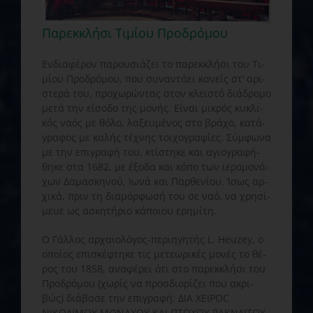
Παρεκκλήσι Τιμίου Προδρόμου
Εν­δι­α­φέ­ρον πα­ρου­σιά­ζει το πα­ρεκ­κλή­σι του Τι­
μί­ου Προ­δρό­μου, που συ­ναν­τά­ει κα­νείς στ’ α­ρι­
στε­ρά του, προ­χω­ρών­τας στον κλει­στό δι­ά­δρο­μο
με­τά την εί­σο­δο της μο­νής. Εί­ναι μι­κρός κυ­κλι­
κός να­ός με θό­λο, λα­ξευ­μέ­νος στο βρά­χο, κα­τά­
γρα­φος με κα­λής τέ­χνης τοι­χο­γρα­φί­ες. Σύμ­φω­να
με την ε­πι­γρα­φή του, κτί­στη­κε και α­γι­ο­γρα­φή­
θη­κε στα 1682, με έ­ξο­δα και κό­πο των ι­ε­ρο­μο­νά­
χων Δα­μα­σκη­νού, Ι­ω­νά και Παρ­θε­νί­ου. Ί­σως αρ­
χι­κά, πριν τη δι­α­μόρ­φω­σή του σε να­ό, να χρη­σί­
μευ­ε ως α­σκη­τή­ριο κά­ποι­ου ε­ρη­μί­τη.
Ο Γάλ­λος αρ­χαι­ο­λό­γος-πε­ρι­η­γη­τής L. Heuzey, ο
ο­ποί­ος ε­πι­σκέ­φτη­κε τις με­τε­ω­ρι­κές μο­νές το θέ­
ρος του 1858, α­να­φέ­ρει ό­τι στο πα­ρεκ­κλή­σι του
Προ­δρό­μου (χω­ρίς να προσ­δι­ο­ρί­ζει που α­κρι­
βώς) δι­ά­βα­σε την ε­πι­γρα­φή: ΔΙΑ ΧΕΙΡΟC
ΝΙΚΟΔΙΜΟΥ ΜΟΝΑΧΟΥ ΚΑΙ ΠΤΟΧΟΥ ΡΑΚΝΔΙΤΟΥ.