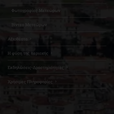
Φωτογραφίες Μετεώρων
Βίντεο Μετεώρων
Αξιοθέατα
Η φύση της περιοχής
Εκδηλώσεις-Δραστηριότητες
Χρήσιμες Πληροφορίες