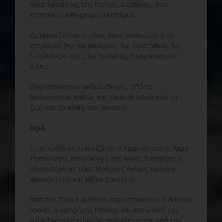
δέκα προφήτες της Παλιάς Διαθήκης, που
κρατούν ενεπίγραφα ειλητάρια.
Ζωγραφίζονται επίσης άγιοι ολόσωμοι ή σε
στηθάρια (Άγ. Μερκούριος, Άγ. Ευστάθιος, Άγ.
Νικόλαος ο νέος, Άγ. Ιωάννης ο Δαμασκηνός
κ.λπ.).
Παριστάνονται ακόμα σκηνές από το
Δωδεκάορτο, καθώς και Χριστολογικά από τη
ζωή και τα πάθη του Χριστού.
Ιερό
Στην πρόθεση εικονίζεται ο Χριστός σαν η Άκρα
Ταπείνωση, στην κόγχη της Αγίας Τράπεζας η
Πλατυτέρα με τους Ιεράρχες Αγίους Ιωάννη
Χρυσόστομο και Μέγα Βασίλειο.
Από την Παλιά Διαθήκη παριστάνονται ο δίκαιος
Ιακώβ, ο προφήτης Ησαΐας και κάτω από την
Αγία Τράπεζα ο Ιωνάς, που εξέρχεται από την