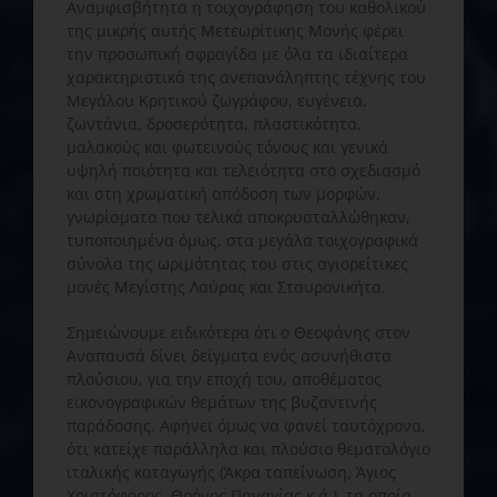
Αναμφισβήτητα η τοιχογράφηση του καθολικού
της μικρής αυτής Μετεωρίτικης Μονής φέρει
την προσωπική σφραγίδα με όλα τα ιδιαίτερα
χαρακτηριστικά της ανεπανάληπτης τέχνης του
Μεγάλου Κρητικού ζωγράφου, ευγένεια,
ζωντάνια, δροσερότητα, πλαστικότητα,
μαλακούς και φωτεινούς τόνους και γενικά
υψηλή ποιότητα και τελειότητα στο σχεδιασμό
και στη χρωματική απόδοση των μορφών,
γνωρίσματα που τελικά αποκρυσταλλώθηκαν,
τυποποιημένα όμως, στα μεγάλα τοιχογραφικά
σύνολα της ωριμότητας του στις αγιορείτικες
μονές Μεγίστης Λαύρας και Σταυρονικήτα.
Σημειώνουμε ειδικότερα ότι ο Θεοφάνης στον
Αναπαυσά δίνει δείγματα ενός ασυνήθιστα
πλούσιου, για την εποχή του, αποθέματος
εικονογραφικών θεμάτων της βυζαντινής
παράδοσης. Αφήνει όμως να φανεί ταυτόχρονα,
ότι κατείχε παράλληλα και πλούσιο θεματολόγιο
ιταλικής καταγωγής (Άκρα ταπείνωση, Άγιος
Χριστόφορος, Θρόνος Παναγίας κ.ά.), τα οποία